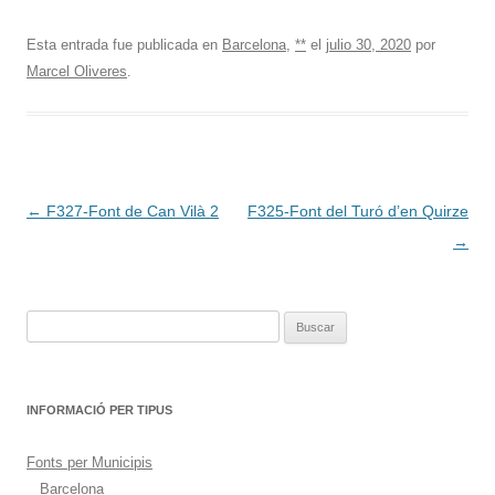
Esta entrada fue publicada en
Barcelona
,
**
el
julio 30, 2020
por
Marcel Oliveres
.
Navegación
←
F327-Font de Can Vilà 2
F325-Font del Turó d’en Quirze
de
→
entradas
Buscar:
INFORMACIÓ PER TIPUS
Fonts per Municipis
Barcelona