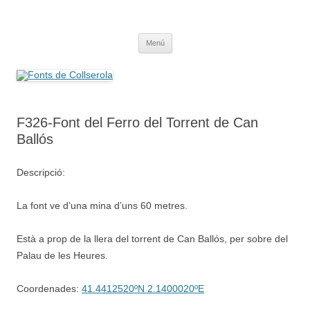
Saltar
al
Fonts de Collserola
contenido
Fes Fonts Fent Fonting, font, aigua, patrimoni, font natural, spring
Menú
F326-Font del Ferro del Torrent de Can
Ballós
Descripció:
La font ve d’una mina d’uns 60 metres.
Està a prop de la llera del torrent de Can Ballós, per sobre del
Palau de les Heures.
Coordenades:
41.4412520ºN 2.1400020ºE