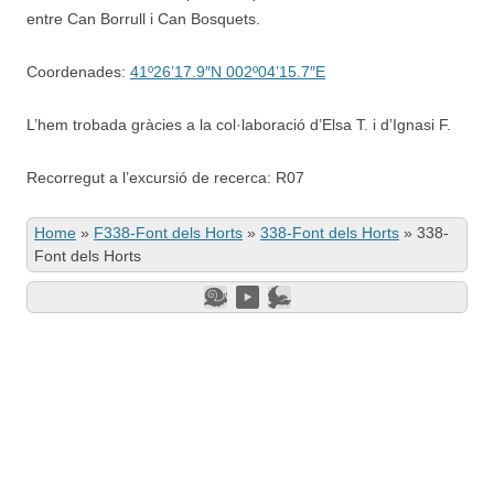
entre Can Borrull i Can Bosquets.
Coordenades:
41º26’17.9″N 002º04’15.7″E
L’hem trobada gràcies a la col·laboració d’Elsa T. i d’Ignasi F.
Recorregut a l’excursió de recerca: R07
Home
»
F338-Font dels Horts
»
338-Font dels Horts
»
338-
Font dels Horts