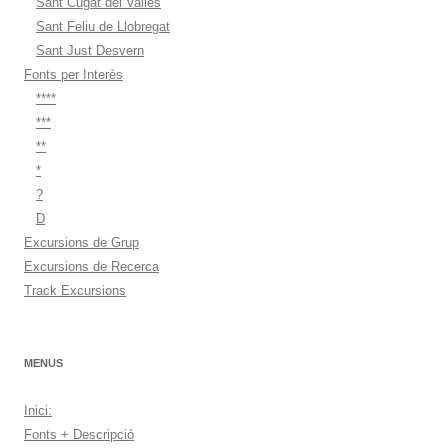
Sant Cugat del Vallès
Sant Feliu de Llobregat
Sant Just Desvern
Fonts per Interès
****
***
**
*
?
D
Excursions de Grup
Excursions de Recerca
Track Excursions
MENUS
Inici:
Fonts + Descripció