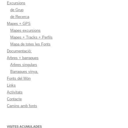
Excursions
de Grup
de Recerca
Mapes + GPS
Mapes excursions
Mapes + Tracks + Perfils
Mapa de totes les Fonts
Documentació:
Arbres + barraques
Arbres singulars
Barraques vinya.
Fonts del Món
Links
Activitats
Contacte
Camins amb fonts
VISITES ACUMULADES