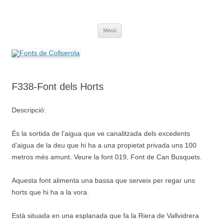
Saltar
al
Fonts de Collserola
contenido
Fes Fonts Fent Fonting, font, aigua, patrimoni, font natural, spring
Menú
F338-Font dels Horts
Descripció:
És la sortida de l’aigua que ve canalitzada dels excedents
d’aigua de la deu que hi ha a una propietat privada uns 100
metros més amunt. Veure la font 019, Font de Can Busquets.
Aquesta font alimenta una bassa que serveix per regar uns
horts que hi ha a la vora.
Està situada en una esplanada que fa la Riera de Vallvidrera