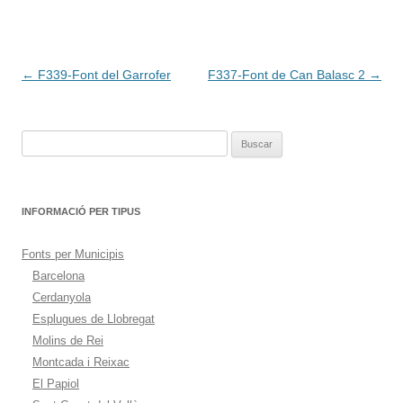
Navegación
←
F339-Font del Garrofer
F337-Font de Can Balasc 2
→
de
entradas
Buscar:
INFORMACIÓ PER TIPUS
Fonts per Municipis
Barcelona
Cerdanyola
Esplugues de Llobregat
Molins de Rei
Montcada i Reixac
El Papiol