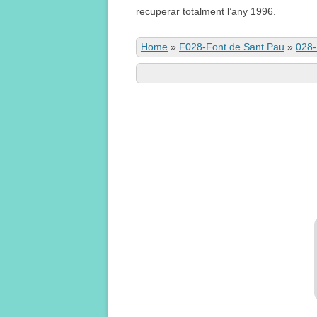
recuperar totalment l’any 1996.
Home
»
F028-Font de Sant Pau
»
028-