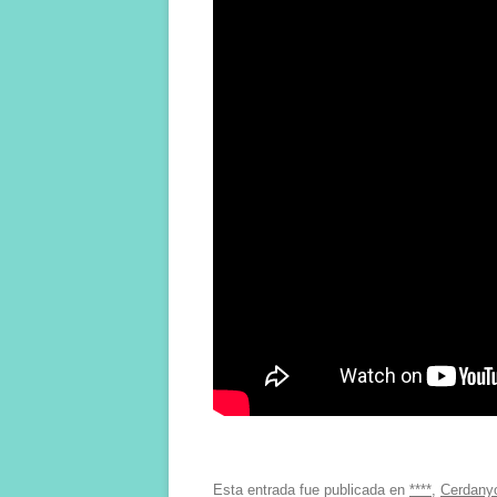
Esta entrada fue publicada en
****
,
Cerdany