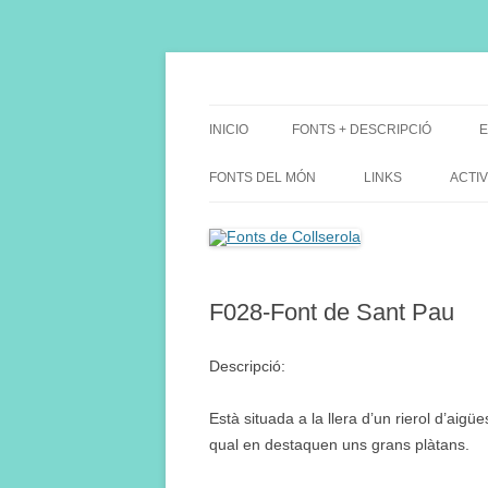
Saltar
al
contenido
Fes Fonts Fent Fonting, font, aigua, patrimon
Fonts de Collserola
INICIO
FONTS + DESCRIPCIÓ
E
FONTS DEL MÓN
LINKS
ACTIV
F028-Font de Sant Pau
Descripció:
Està situada a la llera d’un rierol d’aigü
qual en destaquen uns grans plàtans.