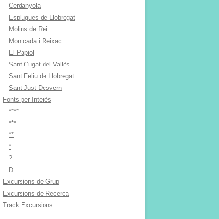
Cerdanyola
Esplugues de Llobregat
Molins de Rei
Montcada i Reixac
El Papiol
Sant Cugat del Vallès
Sant Feliu de Llobregat
Sant Just Desvern
Fonts per Interès
****
***
**
*
?
D
Excursions de Grup
Excursions de Recerca
Track Excursions