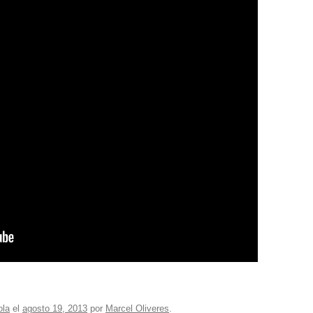
ola
el
agosto 19, 2013
por
Marcel Oliveres
.