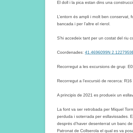
El doll i la pica estan dins una construc
L’entorn és ampli i molt ben conservat,
bancada i per l’altre el rierol.
S’hi accedeix tant per un costat del riu co
Coordenades:
41.4696099N 2.1227959
Recorregut a les excursions de grup: E
Recorregut a l’excursió de recerca: R16
A principis de 2021 es produeix un esll
La font va ser retrobada per Miquel To
perduda i soterrada per esllavissades. E
després d’haver desenterrat un banc de p
Patronat de Collserola el qual es va pos