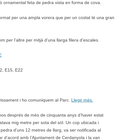
ció ornamental feta de pedra vista en forma de cova.
 format per una ampla vorera que per un costat té una gran
m per l’altre per mitjà d’una llarga filera d’escales.
E
02, E15, E22
avissament i ho comuniquem al Parc.
Llegir més.
rmos després de més de cinquanta anys d’haver estat
stava mig metre per sota del sòl. Un cop ubicada i
edra d’uns 12 metres de llarg, va ser notificada al
ar d’acord amb l’Ajuntament de Cerdanyola i la van