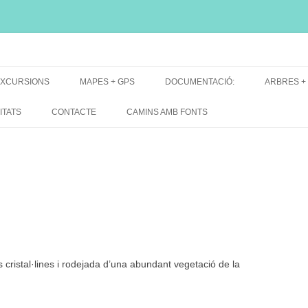
i, font natural, spring
XCURSIONS
MAPES + GPS
DOCUMENTACIÓ:
ARBRES +
DE GRUP
MAPES EXCURSIONS
ARBRES 
ITATS
CONTACTE
CAMINS AMB FONTS
DE RECERCA
MAPES + TRACKS + PERFILS
BARRAQUE
MAPA DE TOTES LES FONTS
es cristal·lines i rodejada d’una abundant vegetació de la