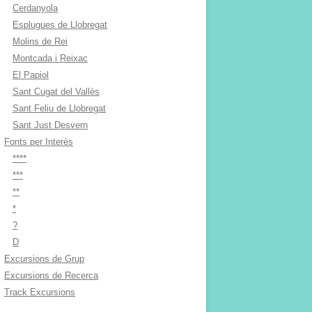
Cerdanyola
Esplugues de Llobregat
Molins de Rei
Montcada i Reixac
El Papiol
Sant Cugat del Vallès
Sant Feliu de Llobregat
Sant Just Desvern
Fonts per Interès
****
***
**
*
?
D
Excursions de Grup
Excursions de Recerca
Track Excursions