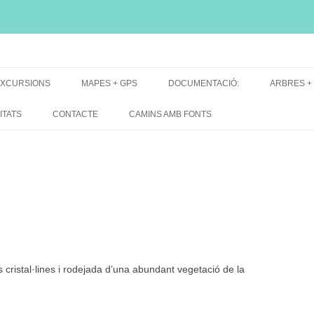
i, font natural, spring
XCURSIONS
MAPES + GPS
DOCUMENTACIÓ:
ARBRES +
DE GRUP
MAPES EXCURSIONS
ARBRES 
ITATS
CONTACTE
CAMINS AMB FONTS
DE RECERCA
MAPES + TRACKS + PERFILS
BARRAQUE
MAPA DE TOTES LES FONTS
es cristal·lines i rodejada d’una abundant vegetació de la