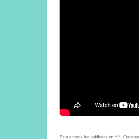
Esta entrada fue publicada en
****
,
Cerdany