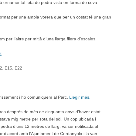
ció ornamental feta de pedra vista en forma de cova.
 format per una ampla vorera que per un costat té una gran
m per l’altre per mitjà d’una llarga filera d’escales.
E
02, E15, E22
avissament i ho comuniquem al Parc.
Llegir més.
rmos després de més de cinquanta anys d’haver estat
stava mig metre per sota del sòl. Un cop ubicada i
edra d’uns 12 metres de llarg, va ser notificada al
ar d’acord amb l’Ajuntament de Cerdanyola i la van