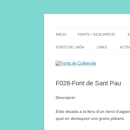
Saltar
al
contenido
Fes Fonts Fent Fonting, font, aigua, patrimon
Fonts de Collserola
INICIO
FONTS + DESCRIPCIÓ
E
FONTS DEL MÓN
LINKS
ACTIV
F028-Font de Sant Pau
Descripció:
Està situada a la llera d’un rierol d’aigü
qual en destaquen uns grans plàtans.