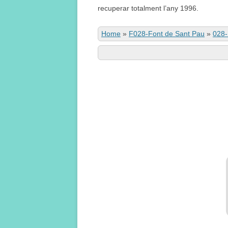
recuperar totalment l’any 1996.
Home
»
F028-Font de Sant Pau
»
028-