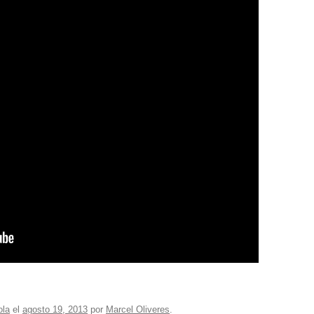
ola
el
agosto 19, 2013
por
Marcel Oliveres
.