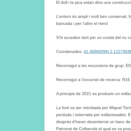
El doll i la pica estan dins una construc
L’entorn és ampli i molt ben conservat,
bancada i per l’altre el rierol.
S’hi accedeix tant per un costat del riu co
Coordenades:
41.4696099N 2.1227959
Recorregut a les excursions de grup: E
Recorregut a l’excursió de recerca: R16
A principis de 2021 es produeix un esll
La font va ser retrobada per Miquel To
perduda i soterrada per esllavissades. E
després d’haver desenterrat un banc de p
Patronat de Collserola el qual es va pos