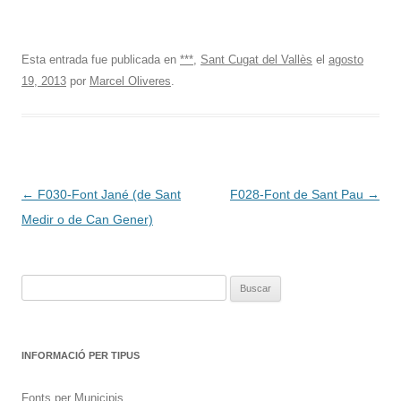
Esta entrada fue publicada en
***
,
Sant Cugat del Vallès
el
agosto
19, 2013
por
Marcel Oliveres
.
Navegación
←
F030-Font Jané (de Sant
F028-Font de Sant Pau
→
de
Medir o de Can Gener)
entradas
Buscar:
INFORMACIÓ PER TIPUS
Fonts per Municipis