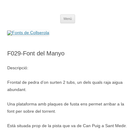
Saltar
al
Fonts de Collserola
contenido
Fes Fonts Fent Fonting, font, aigua, patrimoni, font natural, spring
Menú
F029-Font del Manyo
Descripció:
Frontal de pedra d’on surten 2 tubs, un dels quals raja aigua
abundant.
Una plataforma amb plaques de fusta ens permet arribar a la
font per sobre del torrent.
Està situada prop de la pista que va de Can Puig a Sant Medir.