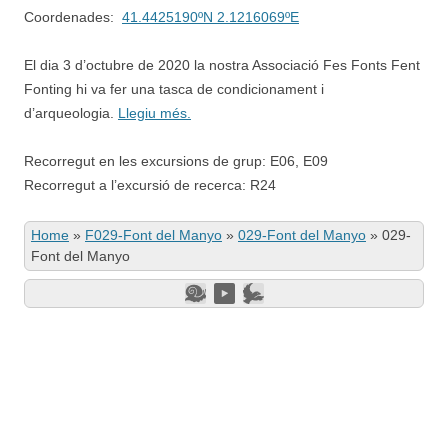
Coordenades:
41.4425190ºN 2.1216069ºE
El dia 3 d’octubre de 2020 la nostra Associació Fes Fonts Fent
Fonting hi va fer una tasca de condicionament i
d’arqueologia.
Llegiu més.
Recorregut en les excursions de grup: E06, E09
Recorregut a l’excursió de recerca: R24
Home
»
F029-Font del Manyo
»
029-Font del Manyo
»
029-
Font del Manyo