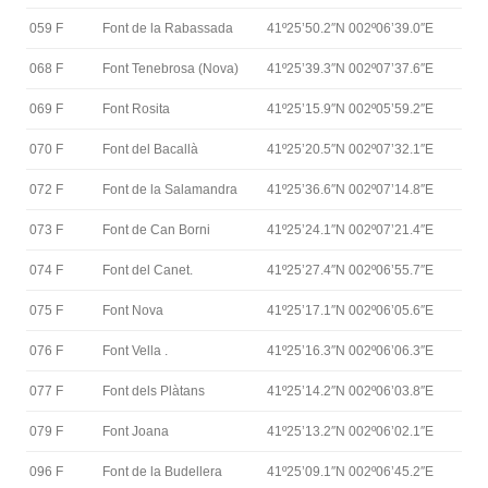
059 F
Font de la Rabassada
41º25’50.2″N 002º06’39.0″E
068 F
Font Tenebrosa (Nova)
41º25’39.3″N 002º07’37.6″E
069 F
Font Rosita
41º25’15.9″N 002º05’59.2″E
070 F
Font del Bacallà
41º25’20.5″N 002º07’32.1″E
072 F
Font de la Salamandra
41º25’36.6″N 002º07’14.8″E
073 F
Font de Can Borni
41º25’24.1″N 002º07’21.4″E
074 F
Font del Canet.
41º25’27.4″N 002º06’55.7″E
075 F
Font Nova
41º25’17.1″N 002º06’05.6″E
076 F
Font Vella .
41º25’16.3″N 002º06’06.3″E
077 F
Font dels Plàtans
41º25’14.2″N 002º06’03.8″E
079 F
Font Joana
41º25’13.2″N 002º06’02.1″E
096 F
Font de la Budellera
41º25’09.1″N 002º06’45.2″E