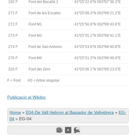
192 F
Font del Bacallà 2
41º25’22.9″N 002º07’36.3″E
271 F
Font de les Escales
41º25’08.3″N 002º06’21.2″E
272 F
Font M1
41º25’56.8″N 002º06’43.8″E
273 F
Font M2
41º25’55.2″N 002º06’41.1″E
274 F
Font de San Antonio
41º25’53.8″N 002º06’40.8″E
276 F
Font M4
41º25’51.3″N 002º06’49.9″E
320 F
Font del Zero
41º25’06.1″N 002º06’23.0″E
F = Font
AS = Arbre singular
Publicació al Wikiloc
Home
»
E04-De Vall Hebron al Baixador de Vallvidrera
»
EG-
04
»
EG-04