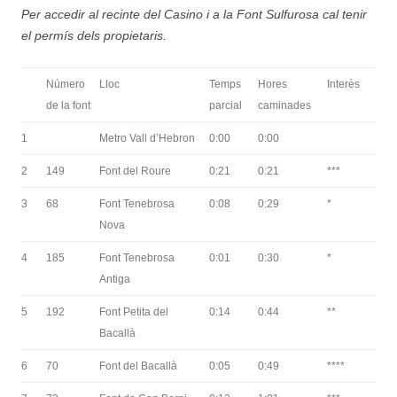
Per accedir al recinte del Casino i a la Font Sulfurosa cal tenir
el permís dels propietaris.
Número
Lloc
Temps
Hores
Interès
de la font
parcial
caminades
1
Metro Vall d’Hebron
0:00
0:00
2
149
Font del Roure
0:21
0:21
***
3
68
Font Tenebrosa
0:08
0:29
*
Nova
4
185
Font Tenebrosa
0:01
0:30
*
Antiga
5
192
Font Petita del
0:14
0:44
**
Bacallà
6
70
Font del Bacallà
0:05
0:49
****