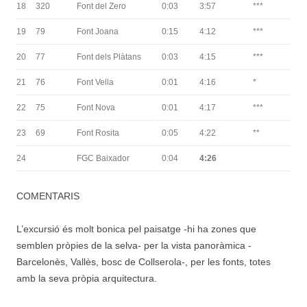
18
320
Font del Zero
0:03
3:57
***
19
79
Font Joana
0:15
4:12
***
20
77
Font dels Plàtans
0:03
4:15
***
21
76
Font Vella
0:01
4:16
*
22
75
Font Nova
0:01
4:17
***
23
69
Font Rosita
0:05
4:22
**
24
FGC Baixador
0:04
4:26
COMENTARIS
L’excursió és molt bonica pel paisatge -hi ha zones que
semblen pròpies de la selva- per la vista panoràmica -
Barcelonès, Vallès, bosc de Collserola-, per les fonts, totes
amb la seva pròpia arquitectura.