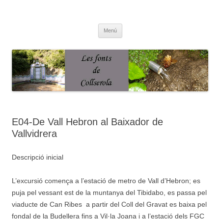
Saltar
al
Fonts de Collserola
contenido
Fes Fonts Fent Fonting, font, aigua, patrimoni, font natural, spring
Menú
E04-De Vall Hebron al Baixador de
Vallvidrera
Descripció inicial
L’excursió comença a l’estació de metro de Vall d’Hebron; es
puja pel vessant est de la muntanya del Tibidabo, es passa pel
viaducte de Can Ribes a partir del Coll del Gravat es baixa pel
fondal de la Budellera fins a Vil·la Joana i a l’estació dels FGC