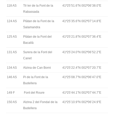
118 AS
Til·ler de la Font de la
41º25’51.6″N 002º06’38.0″E
Rabassada
124 AS
Plàtan de la Font de la
41º25’35.6″N 002º07’14.8″E
Salamandra
125 AS
Plàtan de la Font del
41º25’21.8″N 002º07’36.4″E
Bacallà
131 AS
Surera de la Font del
41º25’24.0″N 002º06’52.2″E
Canet
134 AS
Alzina de Can Borni
41º25’22.4″N 002º07’20.7″E
146 AS
Pi de la Font de la
41º25’08.7″N 002º06’47.0″E
Budellera
149 F
Font del Roure
41º25’44.1″N 002º07’44.7″E
150 AS
Alzina 2 del Fondal de la
41º25’10.9″N 002º06’24.9″E
Budellera