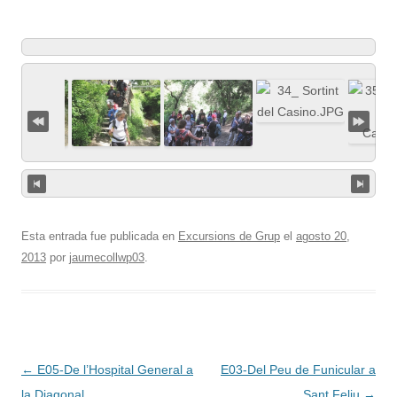
Esta entrada fue publicada en
Excursions de Grup
el
agosto 20,
2013
por
jaumecollwp03
.
Navegación
←
E05-De l’Hospital General a
E03-Del Peu de Funicular a
de
la Diagonal
Sant Feliu
→