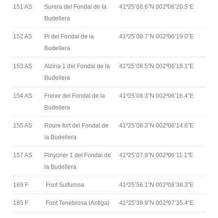
151 AS
Surera del Fondal de la
41º25’08.6″N 002º06’20.5″E
Budellera
152 AS
Pi del Fondal de la
41º25’08.7″N 002º06’19.0″E
Budellera
153 AS
Alzina 1 del Fondal de la
41º25’08.5″N 002º06’18.1″E
Budellera
154 AS
Freixe del Fondal de la
41º25’08.3″N 002º06’16.4″E
Budellera
155 AS
Roure tort del Fondal de
41º25’08.3″N 002º06’14.6″E
la Budellera
157 AS
Pinyoner 1 del Fondal de
41º25’07.9″N 002º06’11.1″E
la Budellera
169 F
Font Sulfurosa
41º25’56.1″N 002º06’38.3″E
185 F
Font Tenebrosa (Antiga)
41º25’39.9″N 002º07’35.4″E