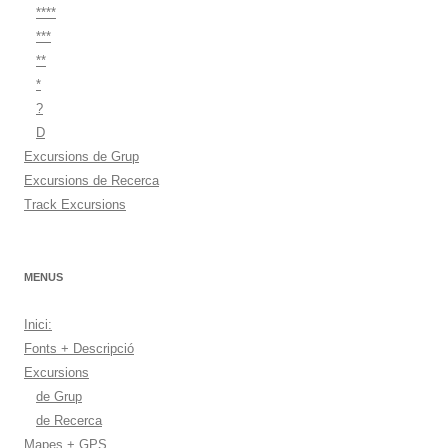
****
***
**
*
?
D
Excursions de Grup
Excursions de Recerca
Track Excursions
MENUS
Inici:
Fonts + Descripció
Excursions
de Grup
de Recerca
Mapes + GPS