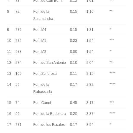
7
73
Font de Can Borni
0:12
1:01
***
8
72
Font de la
0:15
1:16
**
Salamandra
9
276
Font M4
0:15
1:31
*
10
272
Font M1
0:23
1:54
***
11
273
Font M2
0:00
1:54
*
12
274
Font de San Antonio
0:10
2:04
**
13
169
Font Sulfurosa
0:11
2:15
****
14
59
Font de la
0:17
2:32
****
Rabassada
15
74
Font Canet
0:45
3:17
***
16
96
Font de la Budellera
0:20
3:37
****
17
271
Font de les Escales
0:17
3:54
*