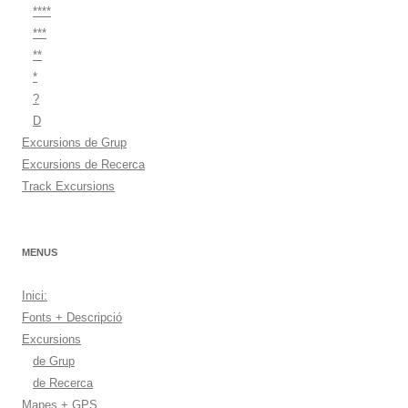
****
***
**
*
?
D
Excursions de Grup
Excursions de Recerca
Track Excursions
MENUS
Inici:
Fonts + Descripció
Excursions
de Grup
de Recerca
Mapes + GPS