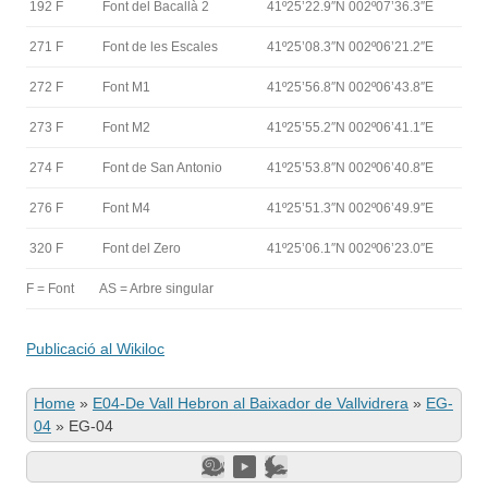
192 F
Font del Bacallà 2
41º25’22.9″N 002º07’36.3″E
271 F
Font de les Escales
41º25’08.3″N 002º06’21.2″E
272 F
Font M1
41º25’56.8″N 002º06’43.8″E
273 F
Font M2
41º25’55.2″N 002º06’41.1″E
274 F
Font de San Antonio
41º25’53.8″N 002º06’40.8″E
276 F
Font M4
41º25’51.3″N 002º06’49.9″E
320 F
Font del Zero
41º25’06.1″N 002º06’23.0″E
F = Font
AS = Arbre singular
Publicació al Wikiloc
Home
»
E04-De Vall Hebron al Baixador de Vallvidrera
»
EG-
04
»
EG-04