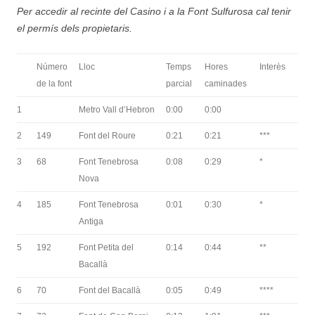
Per accedir al recinte del Casino i a la Font Sulfurosa cal tenir
el permís dels propietaris.
Número
Lloc
Temps
Hores
Interès
de la font
parcial
caminades
1
Metro Vall d’Hebron
0:00
0:00
2
149
Font del Roure
0:21
0:21
***
3
68
Font Tenebrosa
0:08
0:29
*
Nova
4
185
Font Tenebrosa
0:01
0:30
*
Antiga
5
192
Font Petita del
0:14
0:44
**
Bacallà
6
70
Font del Bacallà
0:05
0:49
****