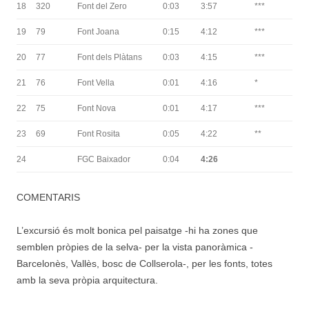
18
320
Font del Zero
0:03
3:57
***
19
79
Font Joana
0:15
4:12
***
20
77
Font dels Plàtans
0:03
4:15
***
21
76
Font Vella
0:01
4:16
*
22
75
Font Nova
0:01
4:17
***
23
69
Font Rosita
0:05
4:22
**
24
FGC Baixador
0:04
4:26
COMENTARIS
L’excursió és molt bonica pel paisatge -hi ha zones que
semblen pròpies de la selva- per la vista panoràmica -
Barcelonès, Vallès, bosc de Collserola-, per les fonts, totes
amb la seva pròpia arquitectura.