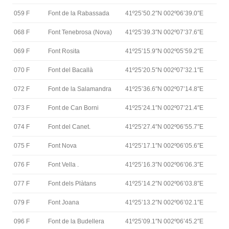
059 F
Font de la Rabassada
41º25’50.2″N 002º06’39.0″E
068 F
Font Tenebrosa (Nova)
41º25’39.3″N 002º07’37.6″E
069 F
Font Rosita
41º25’15.9″N 002º05’59.2″E
070 F
Font del Bacallà
41º25’20.5″N 002º07’32.1″E
072 F
Font de la Salamandra
41º25’36.6″N 002º07’14.8″E
073 F
Font de Can Borni
41º25’24.1″N 002º07’21.4″E
074 F
Font del Canet.
41º25’27.4″N 002º06’55.7″E
075 F
Font Nova
41º25’17.1″N 002º06’05.6″E
076 F
Font Vella .
41º25’16.3″N 002º06’06.3″E
077 F
Font dels Plàtans
41º25’14.2″N 002º06’03.8″E
079 F
Font Joana
41º25’13.2″N 002º06’02.1″E
096 F
Font de la Budellera
41º25’09.1″N 002º06’45.2″E