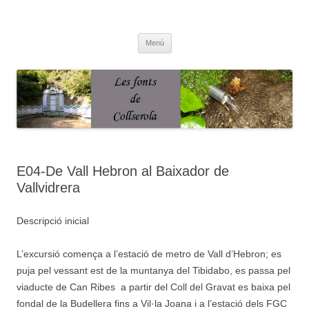
Saltar
al
Fonts de Collserola
contenido
Fes Fonts Fent Fonting, font, aigua, patrimoni, font natural, spring
Menú
E04-De Vall Hebron al Baixador de
Vallvidrera
Descripció inicial
L’excursió comença a l’estació de metro de Vall d’Hebron; es
puja pel vessant est de la muntanya del Tibidabo, es passa pel
viaducte de Can Ribes a partir del Coll del Gravat es baixa pel
fondal de la Budellera fins a Vil·la Joana i a l’estació dels FGC