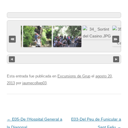
Esta entrada fue publicada en
Excursions de Grup
el
agosto 20,
2013
por
jaumecollwp03
.
Navegación
←
E05-De l’Hospital General a
E03-Del Peu de Funicular a
de
la Diagonal
Sant Feliu
→