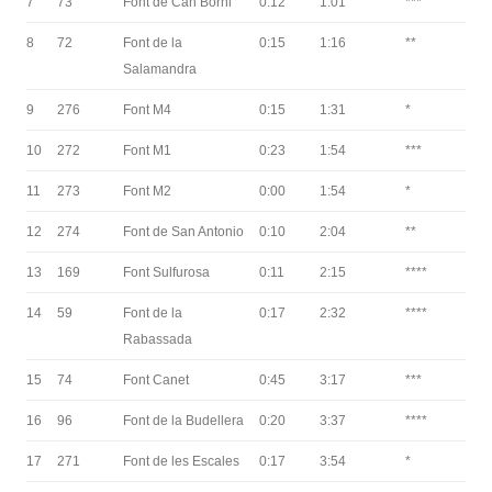
7
73
Font de Can Borni
0:12
1:01
***
8
72
Font de la
0:15
1:16
**
Salamandra
9
276
Font M4
0:15
1:31
*
10
272
Font M1
0:23
1:54
***
11
273
Font M2
0:00
1:54
*
12
274
Font de San Antonio
0:10
2:04
**
13
169
Font Sulfurosa
0:11
2:15
****
14
59
Font de la
0:17
2:32
****
Rabassada
15
74
Font Canet
0:45
3:17
***
16
96
Font de la Budellera
0:20
3:37
****
17
271
Font de les Escales
0:17
3:54
*