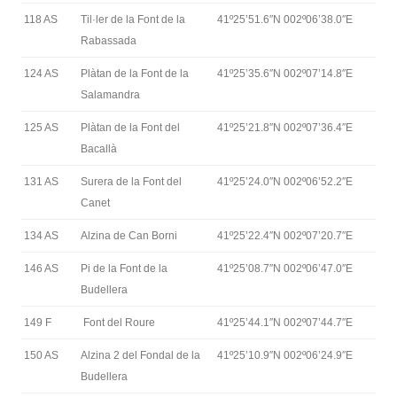
118 AS
Til·ler de la Font de la
41º25’51.6″N 002º06’38.0″E
Rabassada
124 AS
Plàtan de la Font de la
41º25’35.6″N 002º07’14.8″E
Salamandra
125 AS
Plàtan de la Font del
41º25’21.8″N 002º07’36.4″E
Bacallà
131 AS
Surera de la Font del
41º25’24.0″N 002º06’52.2″E
Canet
134 AS
Alzina de Can Borni
41º25’22.4″N 002º07’20.7″E
146 AS
Pi de la Font de la
41º25’08.7″N 002º06’47.0″E
Budellera
149 F
Font del Roure
41º25’44.1″N 002º07’44.7″E
150 AS
Alzina 2 del Fondal de la
41º25’10.9″N 002º06’24.9″E
Budellera