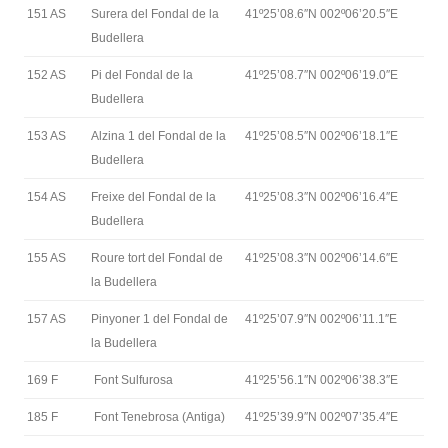
151 AS
Surera del Fondal de la
41º25’08.6″N 002º06’20.5″E
Budellera
152 AS
Pi del Fondal de la
41º25’08.7″N 002º06’19.0″E
Budellera
153 AS
Alzina 1 del Fondal de la
41º25’08.5″N 002º06’18.1″E
Budellera
154 AS
Freixe del Fondal de la
41º25’08.3″N 002º06’16.4″E
Budellera
155 AS
Roure tort del Fondal de
41º25’08.3″N 002º06’14.6″E
la Budellera
157 AS
Pinyoner 1 del Fondal de
41º25’07.9″N 002º06’11.1″E
la Budellera
169 F
Font Sulfurosa
41º25’56.1″N 002º06’38.3″E
185 F
Font Tenebrosa (Antiga)
41º25’39.9″N 002º07’35.4″E