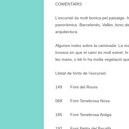
COMENTARIS
L’excursió és molt bonica pel paisatge -
panoràmica -Barcelonès, Vallès, bosc de 
arquitectura.
Algunes notes sobre la caminada: La maj
trossos en que el camí és molt estret, h
les mans, o bé hi ha molta vegetació que
Llistat de fonts de l’excursió:
149 Font del Roure
068 Font Tenebrosa Nova
185 Font Tenebrosa Antiga
192 Font Petita del Bacallà