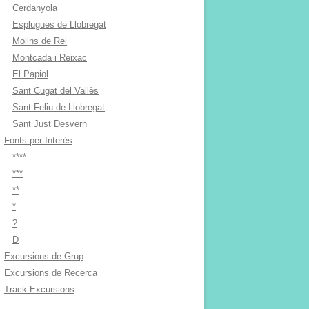
Cerdanyola
Esplugues de Llobregat
Molins de Rei
Montcada i Reixac
El Papiol
Sant Cugat del Vallès
Sant Feliu de Llobregat
Sant Just Desvern
Fonts per Interès
****
***
**
*
?
D
Excursions de Grup
Excursions de Recerca
Track Excursions