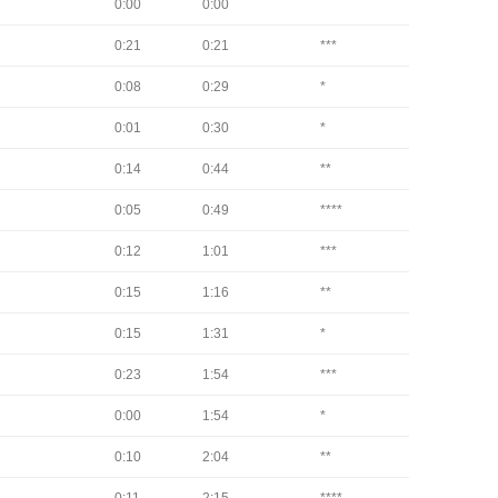
0:00
0:00
0:21
0:21
***
0:08
0:29
*
0:01
0:30
*
0:14
0:44
**
0:05
0:49
****
0:12
1:01
***
0:15
1:16
**
0:15
1:31
*
0:23
1:54
***
0:00
1:54
*
0:10
2:04
**