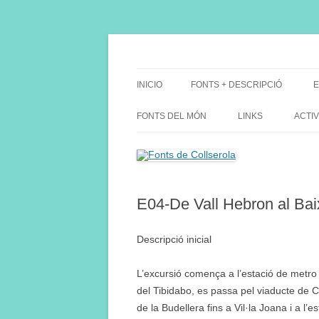
Saltar
al
contenido
Fes Fonts Fent Fonting, font, aigua, patrimon
Fonts de Collserola
INICIO
FONTS + DESCRIPCIÓ
E
FONTS DEL MÓN
LINKS
ACTIV
E04-De Vall Hebron al Bai
Descripció inicial
L’excursió comença a l’estació de metro
del Tibidabo, es passa pel viaducte de C
de la Budellera fins a Vil·la Joana i a l’