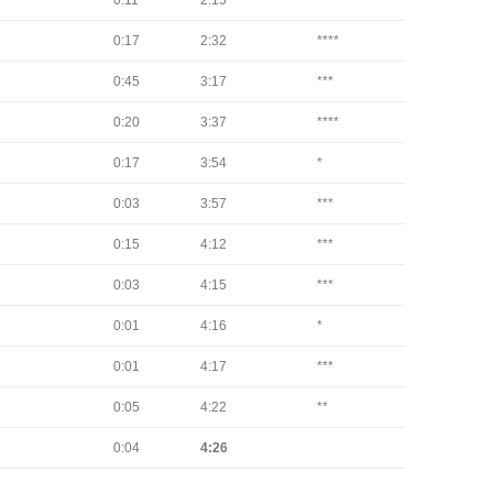
0:11
2:15
****
0:17
2:32
****
0:45
3:17
***
0:20
3:37
****
0:17
3:54
*
0:03
3:57
***
0:15
4:12
***
0:03
4:15
***
0:01
4:16
*
0:01
4:17
***
0:05
4:22
**
0:04
4:26