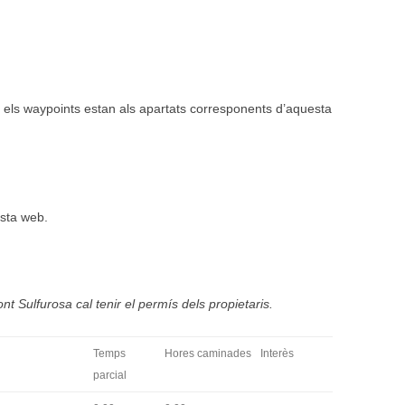
ck i els waypoints estan als apartats corresponents d’aquesta
esta web.
ont Sulfurosa cal tenir el permís dels propietaris.
Temps
Hores caminades
Interès
parcial