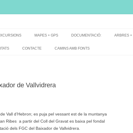
i, font natural, spring
XCURSIONS
MAPES + GPS
DOCUMENTACIÓ:
ARBRES +
DE GRUP
MAPES EXCURSIONS
ARBRES 
ITATS
CONTACTE
CAMINS AMB FONTS
DE RECERCA
MAPES + TRACKS + PERFILS
BARRAQUE
MAPA DE TOTES LES FONTS
xador de Vallvidrera
 de Vall d’Hebron; es puja pel vessant est de la muntanya
an Ribes a partir del Coll del Gravat es baixa pel fondal
estació dels FGC del Baixador de Vallvidrera.