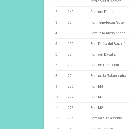
1
Metro Vall d’Hebron
2
149
Font del Roure
3
68
Font Tenebrosa Nova
4
185
Font Tenebrosa Antiga
5
192
Font Petita del Bacallà
6
70
Font del Bacallà
7
73
Font de Can Borni
8
72
Font de la Salamandra
9
276
Font M4
10
272
Font M1
11
273
Font M2
12
274
Font de San Antonio