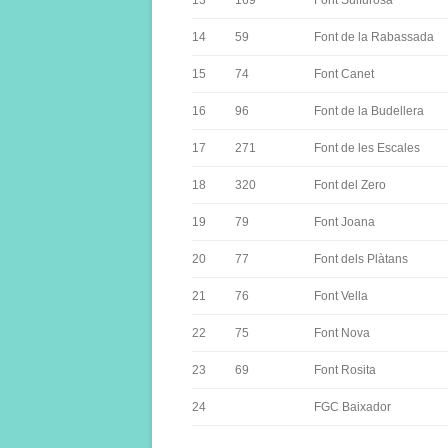
13
169
Font Sulfurosa
14
59
Font de la Rabassada
15
74
Font Canet
16
96
Font de la Budellera
17
271
Font de les Escales
18
320
Font del Zero
19
79
Font Joana
20
77
Font dels Plàtans
21
76
Font Vella
22
75
Font Nova
23
69
Font Rosita
24
FGC Baixador