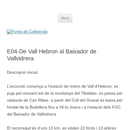
Saltar
al
Fonts de Collserola
contenido
Fes Fonts Fent Fonting, font, aigua, patrimoni, font natural, spring
Menú
E04-De Vall Hebron al Baixador de
Vallvidrera
Descripció inicial
L’excursió comença a l’estació de metro de Vall d’Hebron; es
puja pel vessant est de la muntanya del Tibidabo, es passa pel
viaducte de Can Ribes a partir del Coll del Gravat es baixa pel
fondal de la Budellera fins a Vil·la Joana i a l’estació dels FGC
del Baixador de Vallvidrera.
El recorregut és d’uns 13 km, es visiten 22 fonts i 13 arbres