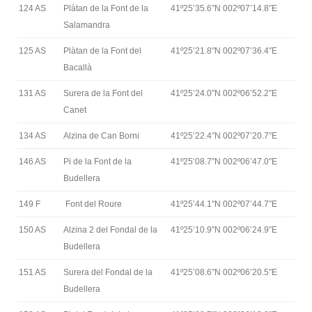
124 AS
Plàtan de la Font de la
41º25’35.6″N 002º07’14.8″E
Salamandra
125 AS
Plàtan de la Font del
41º25’21.8″N 002º07’36.4″E
Bacallà
131 AS
Surera de la Font del
41º25’24.0″N 002º06’52.2″E
Canet
134 AS
Alzina de Can Borni
41º25’22.4″N 002º07’20.7″E
146 AS
Pi de la Font de la
41º25’08.7″N 002º06’47.0″E
Budellera
149 F
Font del Roure
41º25’44.1″N 002º07’44.7″E
150 AS
Alzina 2 del Fondal de la
41º25’10.9″N 002º06’24.9″E
Budellera
151 AS
Surera del Fondal de la
41º25’08.6″N 002º06’20.5″E
Budellera