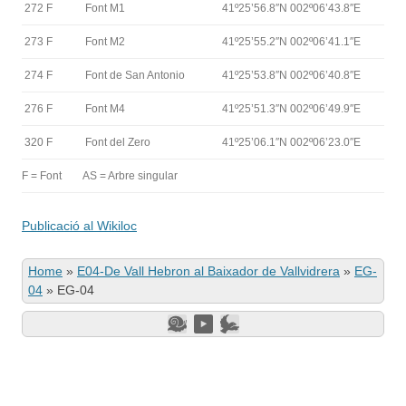
272 F
Font M1
41º25’56.8″N 002º06’43.8″E
273 F
Font M2
41º25’55.2″N 002º06’41.1″E
274 F
Font de San Antonio
41º25’53.8″N 002º06’40.8″E
276 F
Font M4
41º25’51.3″N 002º06’49.9″E
320 F
Font del Zero
41º25’06.1″N 002º06’23.0″E
F = Font
AS = Arbre singular
Publicació al Wikiloc
Home
»
E04-De Vall Hebron al Baixador de Vallvidrera
»
EG-
04
»
EG-04