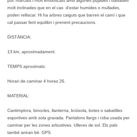
poc marcats i molt emboscats amb algunes pujades i baixades
molt inclinades que en el cas d’estar humides o mullades,
poden relliscar. Hi ha arbres caiguts que barren el camí i que
cal passar fent equilibri i prenent precaucions.
DISTÀNCIA:
13 km, aproximadament.
TEMPS aproximats:
Horari de caminar 4 hores 26.
MATERIAL:
Cantimplora, binocles, llanterna, brúixola, botes o sabatilles
esportives amb sola gravada. Pantalons llargs i roba usada per
caminar per les zones arbustives. Ulleres de sol. Els pals
també aniran bé. GPS.