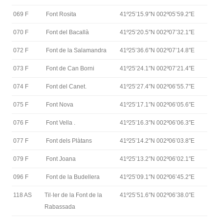
069 F
Font Rosita
41º25’15.9″N 002º05’59.2″E
070 F
Font del Bacallà
41º25’20.5″N 002º07’32.1″E
072 F
Font de la Salamandra
41º25’36.6″N 002º07’14.8″E
073 F
Font de Can Borni
41º25’24.1″N 002º07’21.4″E
074 F
Font del Canet.
41º25’27.4″N 002º06’55.7″E
075 F
Font Nova
41º25’17.1″N 002º06’05.6″E
076 F
Font Vella .
41º25’16.3″N 002º06’06.3″E
077 F
Font dels Plàtans
41º25’14.2″N 002º06’03.8″E
079 F
Font Joana
41º25’13.2″N 002º06’02.1″E
096 F
Font de la Budellera
41º25’09.1″N 002º06’45.2″E
118 AS
Til·ler de la Font de la
41º25’51.6″N 002º06’38.0″E
Rabassada