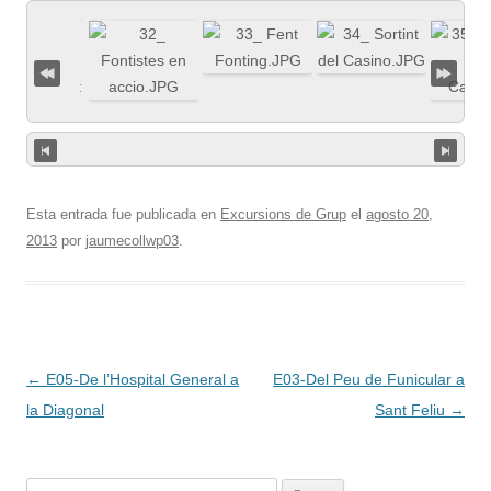
Esta entrada fue publicada en
Excursions de Grup
el
agosto 20,
2013
por
jaumecollwp03
.
Navegación
←
E05-De l’Hospital General a
E03-Del Peu de Funicular a
de
la Diagonal
Sant Feliu
→
entradas
Buscar: