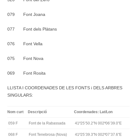
079 Font Joana
077 Font dels Plàtans
076 Font Vella
075 Font Nova
069 Font Rosita
LLISTA I COORDENADES DE LES FONTS i DELS ARBRES
SINGULARS:
Nom curt
Descripció
Coordenades: Lat/Lon
059 F
Font de la Rabassada
41º25’50.2″N 002º06’39.0″E
068 F
Font Tenebrosa (Nova)
41º25’39.3″N 002º07’37.6″E