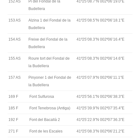
152 AS
Pi del Fondal de la
41º25’08.7″N 002º06’19.0″E
Budellera
153 AS
Alzina 1 del Fondal de la
41º25’08.5″N 002º06’18.1″E
Budellera
154 AS
Freixe del Fondal de la
41º25’08.3″N 002º06’16.4″E
Budellera
155 AS
Roure tort del Fondal de
41º25’08.3″N 002º06’14.6″E
la Budellera
157 AS
Pinyoner 1 del Fondal de
41º25’07.9″N 002º06’11.1″E
la Budellera
169 F
Font Sulfurosa
41º25’56.1″N 002º06’38.3″E
185 F
Font Tenebrosa (Antiga)
41º25’39.9″N 002º07’35.4″E
192 F
Font del Bacallà 2
41º25’22.9″N 002º07’36.3″E
271 F
Font de les Escales
41º25’08.3″N 002º06’21.2″E