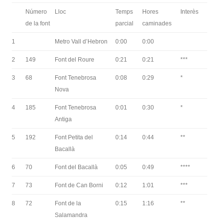
Número
Lloc
Temps
Hores
Interès
de la font
parcial
caminades
1
Metro Vall d’Hebron
0:00
0:00
2
149
Font del Roure
0:21
0:21
***
3
68
Font Tenebrosa
0:08
0:29
*
Nova
4
185
Font Tenebrosa
0:01
0:30
*
Antiga
5
192
Font Petita del
0:14
0:44
**
Bacallà
6
70
Font del Bacallà
0:05
0:49
****
7
73
Font de Can Borni
0:12
1:01
***
8
72
Font de la
0:15
1:16
**
Salamandra