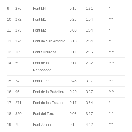
9
276
Font M4
0:15
1:31
*
10
272
Font M1
0:23
1:54
***
11
273
Font M2
0:00
1:54
*
12
274
Font de San Antonio
0:10
2:04
**
13
169
Font Sulfurosa
0:11
2:15
****
14
59
Font de la
0:17
2:32
****
Rabassada
15
74
Font Canet
0:45
3:17
***
16
96
Font de la Budellera
0:20
3:37
****
17
271
Font de les Escales
0:17
3:54
*
18
320
Font del Zero
0:03
3:57
***
19
79
Font Joana
0:15
4:12
***