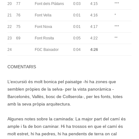
20
77
Font dels Plàtans
0:03
4:15
***
21
76
Font Vella
0:01
4:16
*
22
75
Font Nova
0:01
4:17
***
23
69
Font Rosita
0:05
4:22
**
24
FGC Baixador
0:04
4:26
COMENTARIS
L’excursió és molt bonica pel paisatge -hi ha zones que
semblen pròpies de la selva- per la vista panoràmica -
Barcelonès, Vallès, bosc de Collserola-, per les fonts, totes
amb la seva pròpia arquitectura.
Algunes notes sobre la caminada: La major part del camí és
ample i fa de bon caminar. Hi ha trossos en que el camí és
molt estret, hi ha pedres, hi ha pendents de terra on cal