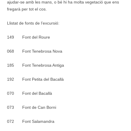
ajudar-se amb les mans, o bé hi ha molta vegetació que ens
fregarà per tot el cos.
Llistat de fonts de l’excursió:
149 Font del Roure
068 Font Tenebrosa Nova
185 Font Tenebrosa Antiga
192 Font Petita del Bacallà
070 Font del Bacallà
073 Font de Can Borni
072 Font Salamandra