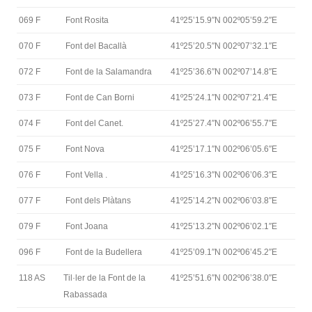
069 F
Font Rosita
41º25’15.9″N 002º05’59.2″E
070 F
Font del Bacallà
41º25’20.5″N 002º07’32.1″E
072 F
Font de la Salamandra
41º25’36.6″N 002º07’14.8″E
073 F
Font de Can Borni
41º25’24.1″N 002º07’21.4″E
074 F
Font del Canet.
41º25’27.4″N 002º06’55.7″E
075 F
Font Nova
41º25’17.1″N 002º06’05.6″E
076 F
Font Vella .
41º25’16.3″N 002º06’06.3″E
077 F
Font dels Plàtans
41º25’14.2″N 002º06’03.8″E
079 F
Font Joana
41º25’13.2″N 002º06’02.1″E
096 F
Font de la Budellera
41º25’09.1″N 002º06’45.2″E
118 AS
Til·ler de la Font de la
41º25’51.6″N 002º06’38.0″E
Rabassada