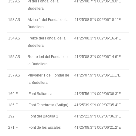
152 AS
Pi del Fondal de la
41º25’08.7″N 002º06’19.0″E
Budellera
153 AS
Alzina 1 del Fondal de la
41º25’08.5″N 002º06’18.1″E
Budellera
154 AS
Freixe del Fondal de la
41º25’08.3″N 002º06’16.4″E
Budellera
155 AS
Roure tort del Fondal de
41º25’08.3″N 002º06’14.6″E
la Budellera
157 AS
Pinyoner 1 del Fondal de
41º25’07.9″N 002º06’11.1″E
la Budellera
169 F
Font Sulfurosa
41º25’56.1″N 002º06’38.3″E
185 F
Font Tenebrosa (Antiga)
41º25’39.9″N 002º07’35.4″E
192 F
Font del Bacallà 2
41º25’22.9″N 002º07’36.3″E
271 F
Font de les Escales
41º25’08.3″N 002º06’21.2″E