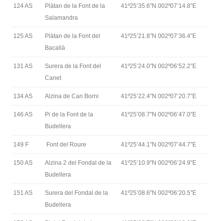
124 AS
Plàtan de la Font de la
41º25’35.6″N 002º07’14.8″E
Salamandra
125 AS
Plàtan de la Font del
41º25’21.8″N 002º07’36.4″E
Bacallà
131 AS
Surera de la Font del
41º25’24.0″N 002º06’52.2″E
Canet
134 AS
Alzina de Can Borni
41º25’22.4″N 002º07’20.7″E
146 AS
Pi de la Font de la
41º25’08.7″N 002º06’47.0″E
Budellera
149 F
Font del Roure
41º25’44.1″N 002º07’44.7″E
150 AS
Alzina 2 del Fondal de la
41º25’10.9″N 002º06’24.9″E
Budellera
151 AS
Surera del Fondal de la
41º25’08.6″N 002º06’20.5″E
Budellera