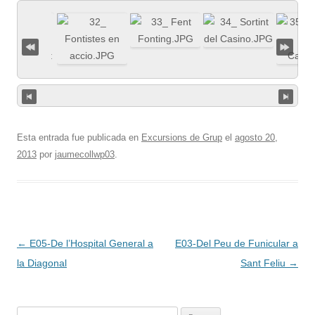
Esta entrada fue publicada en
Excursions de Grup
el
agosto 20,
2013
por
jaumecollwp03
.
Navegación
←
E05-De l’Hospital General a
E03-Del Peu de Funicular a
de
la Diagonal
Sant Feliu
→
entradas
Buscar: