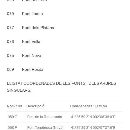
079 Font Joana
077 Font dels Plàtans
076 Font Vella
075 Font Nova
069 Font Rosita
LLISTA I COORDENADES DE LES FONTS i DELS ARBRES
SINGULARS:
Nom curt
Descripció
Coordenades: Lat/Lon
059 F
Font de la Rabassada
41º25’50.2″N 002º06’39.0″E
068 F
Font Tenebrosa (Nova)
41º25’39.3″N 002º07’37.6″E