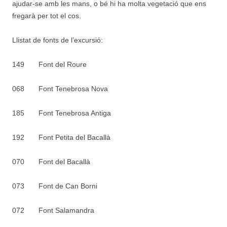
ajudar-se amb les mans, o bé hi ha molta vegetació que ens
fregarà per tot el cos.
Llistat de fonts de l’excursió:
149 Font del Roure
068 Font Tenebrosa Nova
185 Font Tenebrosa Antiga
192 Font Petita del Bacallà
070 Font del Bacallà
073 Font de Can Borni
072 Font Salamandra