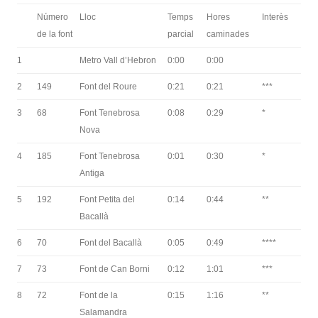
Número
Lloc
Temps
Hores
Interès
de la font
parcial
caminades
1
Metro Vall d’Hebron
0:00
0:00
2
149
Font del Roure
0:21
0:21
***
3
68
Font Tenebrosa
0:08
0:29
*
Nova
4
185
Font Tenebrosa
0:01
0:30
*
Antiga
5
192
Font Petita del
0:14
0:44
**
Bacallà
6
70
Font del Bacallà
0:05
0:49
****
7
73
Font de Can Borni
0:12
1:01
***
8
72
Font de la
0:15
1:16
**
Salamandra