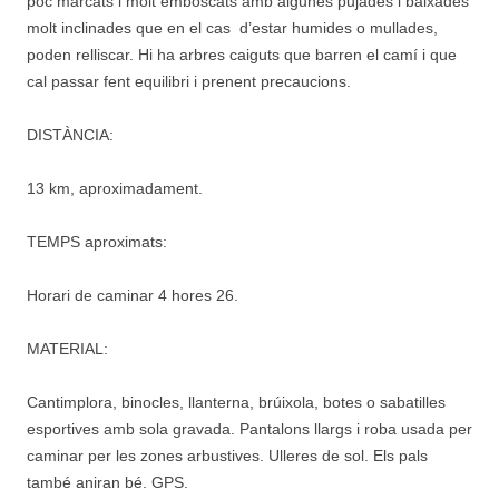
poc marcats i molt emboscats amb algunes pujades i baixades
molt inclinades que en el cas d’estar humides o mullades,
poden relliscar. Hi ha arbres caiguts que barren el camí i que
cal passar fent equilibri i prenent precaucions.
DISTÀNCIA:
13 km, aproximadament.
TEMPS aproximats:
Horari de caminar 4 hores 26.
MATERIAL:
Cantimplora, binocles, llanterna, brúixola, botes o sabatilles
esportives amb sola gravada. Pantalons llargs i roba usada per
caminar per les zones arbustives. Ulleres de sol. Els pals
també aniran bé. GPS.