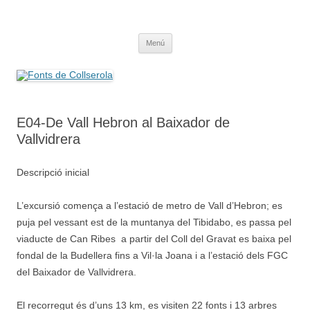
Saltar
al
Fonts de Collserola
contenido
Fes Fonts Fent Fonting, font, aigua, patrimoni, font natural, spring
Menú
E04-De Vall Hebron al Baixador de
Vallvidrera
Descripció inicial
L’excursió comença a l’estació de metro de Vall d’Hebron; es
puja pel vessant est de la muntanya del Tibidabo, es passa pel
viaducte de Can Ribes a partir del Coll del Gravat es baixa pel
fondal de la Budellera fins a Vil·la Joana i a l’estació dels FGC
del Baixador de Vallvidrera.
El recorregut és d’uns 13 km, es visiten 22 fonts i 13 arbres