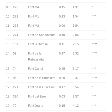
9
276
Font M4
0:15
1:31
*
10
272
Font M1
0:23
1:54
***
11
273
Font M2
0:00
1:54
*
12
274
Font de San Antonio
0:10
2:04
**
13
169
Font Sulfurosa
0:11
2:15
****
14
59
Font de la
0:17
2:32
****
Rabassada
15
74
Font Canet
0:45
3:17
***
16
96
Font de la Budellera
0:20
3:37
****
17
271
Font de les Escales
0:17
3:54
*
18
320
Font del Zero
0:03
3:57
***
19
79
Font Joana
0:15
4:12
***