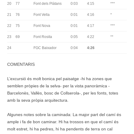
20
77
Font dels Plàtans
0:03
4:15
***
21
76
Font Vella
0:01
4:16
*
22
75
Font Nova
0:01
4:17
***
23
69
Font Rosita
0:05
4:22
**
24
FGC Baixador
0:04
4:26
COMENTARIS
L’excursió és molt bonica pel paisatge -hi ha zones que
semblen pròpies de la selva- per la vista panoràmica -
Barcelonès, Vallès, bosc de Collserola-, per les fonts, totes
amb la seva pròpia arquitectura.
Algunes notes sobre la caminada: La major part del camí és
ample i fa de bon caminar. Hi ha trossos en que el camí és
molt estret, hi ha pedres, hi ha pendents de terra on cal