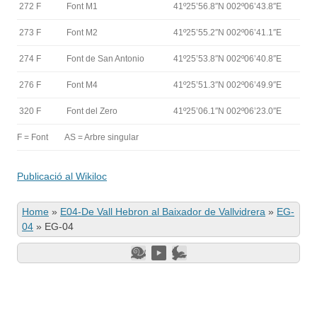
272 F
Font M1
41º25’56.8″N 002º06’43.8″E
273 F
Font M2
41º25’55.2″N 002º06’41.1″E
274 F
Font de San Antonio
41º25’53.8″N 002º06’40.8″E
276 F
Font M4
41º25’51.3″N 002º06’49.9″E
320 F
Font del Zero
41º25’06.1″N 002º06’23.0″E
F = Font
AS = Arbre singular
Publicació al Wikiloc
Home
»
E04-De Vall Hebron al Baixador de Vallvidrera
»
EG-
04
»
EG-04