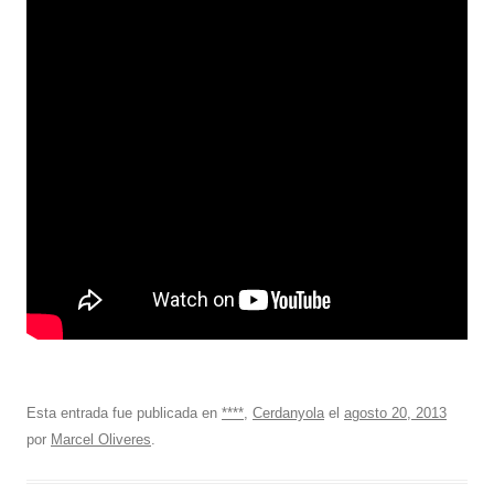
Esta entrada fue publicada en
****
,
Cerdanyola
el
agosto 20, 2013
por
Marcel Oliveres
.