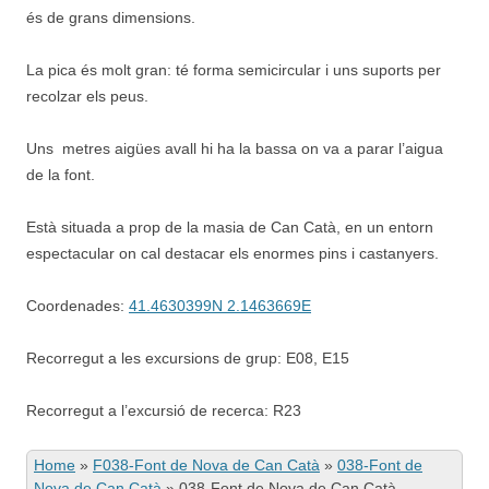
és de grans dimensions.
La pica és molt gran: té forma semicircular i uns suports per
recolzar els peus.
Uns metres aigües avall hi ha la bassa on va a parar l’aigua
de la font.
Està situada a prop de la masia de Can Catà, en un entorn
espectacular on cal destacar els enormes pins i castanyers.
Coordenades:
41.4630399N 2.1463669E
Recorregut a les excursions de grup: E08, E15
Recorregut a l’excursió de recerca: R23
Home
»
F038-Font de Nova de Can Catà
»
038-Font de
Nova de Can Catà
»
038-Font de Nova de Can Catà