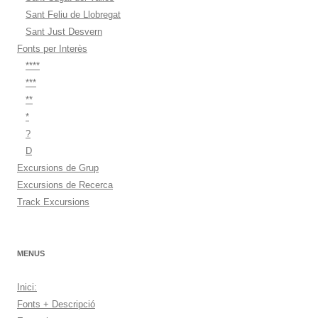
Sant Feliu de Llobregat
Sant Just Desvern
Fonts per Interès
****
***
**
*
?
D
Excursions de Grup
Excursions de Recerca
Track Excursions
MENUS
Inici:
Fonts + Descripció