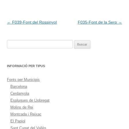
Navegación
←
F039-Font del Rossinyol
F035-Font de la Serp
→
de
entradas
Buscar:
INFORMACIÓ PER TIPUS
Fonts per Municipis
Barcelona
Cerdanyola
Esplugues de Llobregat
Molins de Rei
Montcada i Reixac
El Papiol
Sant Cugat del Vallès