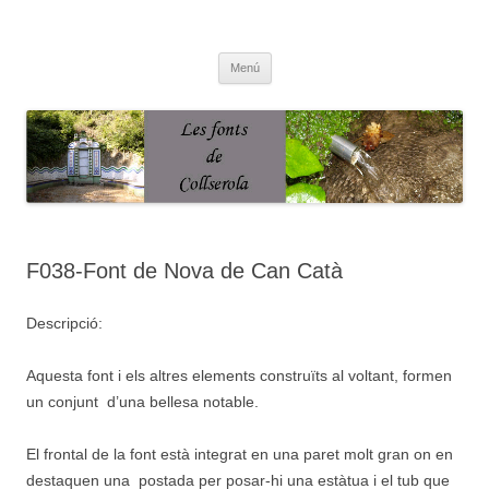
Saltar
al
Fonts de Collserola
contenido
Fes Fonts Fent Fonting, font, aigua, patrimoni, font natural, spring
Menú
F038-Font de Nova de Can Catà
Descripció:
Aquesta font i els altres elements construïts al voltant, formen
un conjunt d’una bellesa notable.
El frontal de la font està integrat en una paret molt gran on en
destaquen una postada per posar-hi una estàtua i el tub que