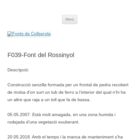
Saltar
al
Fonts de Collserola
contenido
Fes Fonts Fent Fonting, font, aigua, patrimoni, font natural, spring
Menú
F039-Font del Rossinyol
Descripció:
Construcció senzilla formada per un frontal de pedra recobert
de molsa d’on surt un tub de ferro a l’interior del qual n’hi ha
un altre que raja a un toll que fa de bassa.
05.05.2007. Està molt amagada, en una zona humida i
rodejada d’una vegetació exuberant.
20.05.2018. Amb el temps i la manca de manteniment s’ha