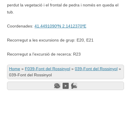
perdut la vegetació i el frontal de pedra i només en queda el
tub.
Coordenades:
41.4491090ºN 2.1412370ºE
Recorregut a les excursions de grup: E20, E21
Recorregut a l’excursió de recerca: R23
Home
»
F039-Font del Rossinyol
»
039-Font del Rossinyol
»
039-Font del Rossinyol