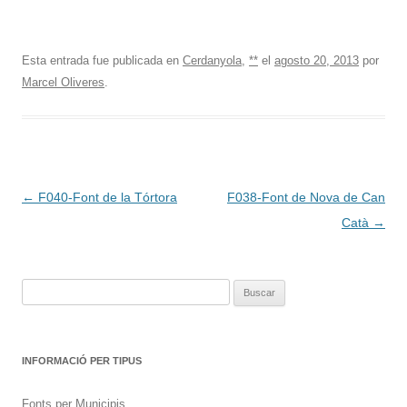
Esta entrada fue publicada en
Cerdanyola
,
**
el
agosto 20, 2013
por
Marcel Oliveres
.
Navegación
←
F040-Font de la Tórtora
F038-Font de Nova de Can
de
Catà
→
entradas
Buscar:
INFORMACIÓ PER TIPUS
Fonts per Municipis