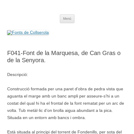
Saltar
al
Fonts de Collserola
contenido
Fes Fonts Fent Fonting, font, aigua, patrimoni, font natural, spring
Menú
F041-Font de la Marquesa, de Can Gras o
de la Senyora.
Descripció:
Construcció formada per una paret d’obra de pedra vista que
aguanta el marge amb un banc ampli per asseure-s’hi a un
costat del qual hi ha el frontal de la font rematat per un arc de
volta. Tub metàl·lic d’on brolla aigua abundant a la pica.
Situada en un entorn amb bancs i ombra.
Està situada al principi del torrent de Fondenills, per sota del