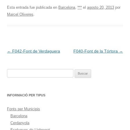
Esta entrada fue publicada en
Barcelona
,
***
el
agosto 20, 2013
por
Marcel Oliveres
.
Navegación
←
F042-Font de Verdaguera
F040-Font de la Tórtora
→
de
entradas
Buscar:
INFORMACIÓ PER TIPUS
Fonts per Municipis
Barcelona
Cerdanyola
Esplugues de Llobregat