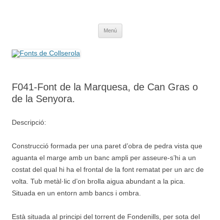
Saltar
al
Fonts de Collserola
contenido
Fes Fonts Fent Fonting, font, aigua, patrimoni, font natural, spring
Menú
F041-Font de la Marquesa, de Can Gras o
de la Senyora.
Descripció:
Construcció formada per una paret d’obra de pedra vista que
aguanta el marge amb un banc ampli per asseure-s’hi a un
costat del qual hi ha el frontal de la font rematat per un arc de
volta. Tub metàl·lic d’on brolla aigua abundant a la pica.
Situada en un entorn amb bancs i ombra.
Està situada al principi del torrent de Fondenills, per sota del