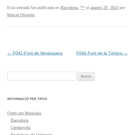
Esta entrada fue publicada en
Barcelona
,
***
el
agosto 20, 2013
por
Marcel Oliveres
.
Navegación
←
F042-Font de Verdaguera
F040-Font de la Tórtora
→
de
entradas
Buscar:
INFORMACIÓ PER TIPUS
Fonts per Municipis
Barcelona
Cerdanyola
Esplugues de Llobregat