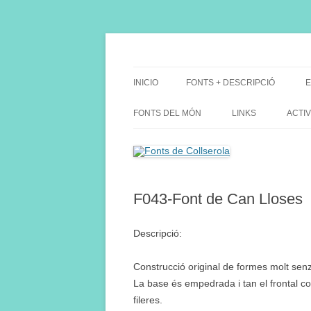
Saltar
al
contenido
Fes Fonts Fent Fonting, font, aigua, patrimon
Fonts de Collserola
INICIO
FONTS + DESCRIPCIÓ
E
FONTS DEL MÓN
LINKS
ACTIV
F043-Font de Can Lloses
Descripció:
Construcció original de formes molt senzi
La base és empedrada i tan el frontal co
fileres.