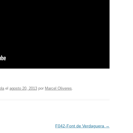
ola
el
agosto 20, 2013
por
Marcel Oliveres
.
F042-Font de Verdaguera
→