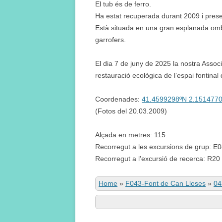
El tub és de ferro.
Ha estat recuperada durant 2009 i pres
Està situada en una gran esplanada omb
garrofers.
El dia 7 de juny de 2025 la nostra Assoc
restauració ecològica de l’espai fontinal 
Coordenades:
41.4599298ºN 2.151477
(Fotos del 20.03.2009)
Alçada en metres: 115
Recorregut a les excursions de grup: E0
Recorregut a l’excursió de recerca: R20
Home
»
F043-Font de Can Lloses
»
04