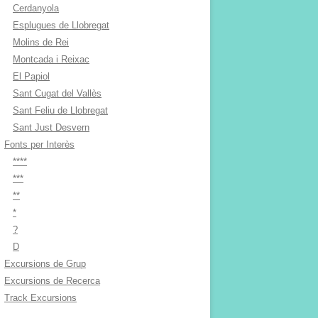
Cerdanyola
Esplugues de Llobregat
Molins de Rei
Montcada i Reixac
El Papiol
Sant Cugat del Vallès
Sant Feliu de Llobregat
Sant Just Desvern
Fonts per Interès
****
***
**
*
?
D
Excursions de Grup
Excursions de Recerca
Track Excursions