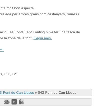
enta molt bon aspecte.
rejada per arbres grans com castanyers, roures i
iació Fes Fonts Fent Fonting hi va fer una tasca de
de la zona de la font.
Llegiu més.
0ºE
8, E11, E21
3-Font de Can Lloses
»
043-Font de Can Lloses