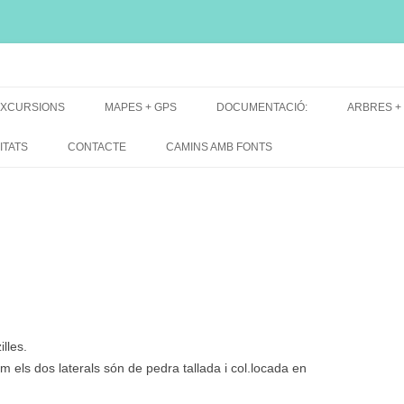
i, font natural, spring
XCURSIONS
MAPES + GPS
DOCUMENTACIÓ:
ARBRES +
DE GRUP
MAPES EXCURSIONS
ARBRES 
ITATS
CONTACTE
CAMINS AMB FONTS
DE RECERCA
MAPES + TRACKS + PERFILS
BARRAQUE
MAPA DE TOTES LES FONTS
lles.
m els dos laterals són de pedra tallada i col.locada en