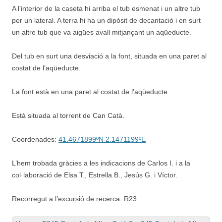
A l’interior de la caseta hi arriba el tub esmenat i un altre tub
per un lateral. A terra hi ha un dipòsit de decantació i en surt
un altre tub que va aigües avall mitjançant un aqüeducte.
Del tub en surt una desviació a la font, situada en una paret al
costat de l’aqüeducte.
La font està en una paret al costat de l’aqüeducte
Està situada al torrent de Can Catà.
Coordenades:
41.4671899ºN 2.1471199ºE
L’hem trobada gràcies a les indicacions de Carlos I. i a la
col·laboració de Elsa T., Estrella B., Jesús G. i Víctor.
Recorregut a l’excursió de recerca: R23