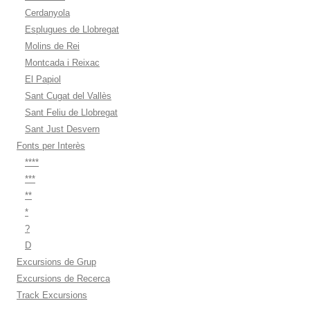
Cerdanyola
Esplugues de Llobregat
Molins de Rei
Montcada i Reixac
El Papiol
Sant Cugat del Vallès
Sant Feliu de Llobregat
Sant Just Desvern
Fonts per Interès
****
***
**
*
?
D
Excursions de Grup
Excursions de Recerca
Track Excursions