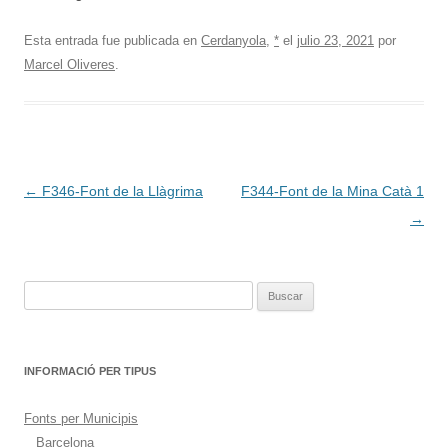
Esta entrada fue publicada en
Cerdanyola
,
*
el
julio 23, 2021
por
Marcel Oliveres
.
Navegación
←
F346-Font de la Llàgrima
F344-Font de la Mina Catà 1
de
→
entradas
Buscar:
INFORMACIÓ PER TIPUS
Fonts per Municipis
Barcelona