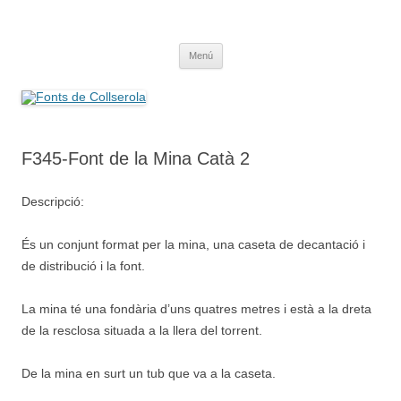
Saltar
al
Fonts de Collserola
contenido
Fes Fonts Fent Fonting, font, aigua, patrimoni, font natural, spring
Menú
F345-Font de la Mina Catà 2
Descripció:
És un conjunt format per la mina, una caseta de decantació i
de distribució i la font.
La mina té una fondària d’uns quatres metres i està a la dreta
de la resclosa situada a la llera del torrent.
De la mina en surt un tub que va a la caseta.