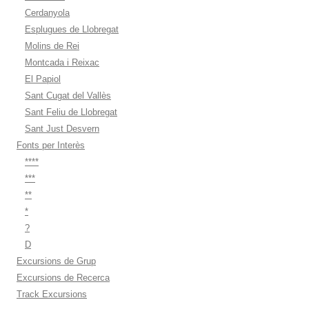
Cerdanyola
Esplugues de Llobregat
Molins de Rei
Montcada i Reixac
El Papiol
Sant Cugat del Vallès
Sant Feliu de Llobregat
Sant Just Desvern
Fonts per Interès
****
***
**
*
?
D
Excursions de Grup
Excursions de Recerca
Track Excursions