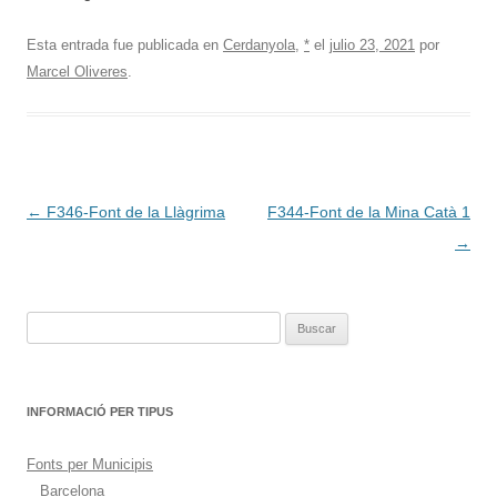
Esta entrada fue publicada en
Cerdanyola
,
*
el
julio 23, 2021
por
Marcel Oliveres
.
Navegación
←
F346-Font de la Llàgrima
F344-Font de la Mina Catà 1
de
→
entradas
Buscar:
INFORMACIÓ PER TIPUS
Fonts per Municipis
Barcelona