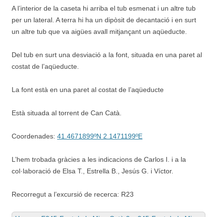
A l’interior de la caseta hi arriba el tub esmenat i un altre tub
per un lateral. A terra hi ha un dipòsit de decantació i en surt
un altre tub que va aigües avall mitjançant un aqüeducte.
Del tub en surt una desviació a la font, situada en una paret al
costat de l’aqüeducte.
La font està en una paret al costat de l’aqüeducte
Està situada al torrent de Can Catà.
Coordenades:
41.4671899ºN 2.1471199ºE
L’hem trobada gràcies a les indicacions de Carlos I. i a la
col·laboració de Elsa T., Estrella B., Jesús G. i Víctor.
Recorregut a l’excursió de recerca: R23