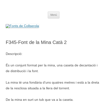
Saltar
al
Fonts de Collserola
contenido
Fes Fonts Fent Fonting, font, aigua, patrimoni, font natural, spring
Menú
F345-Font de la Mina Catà 2
Descripció:
És un conjunt format per la mina, una caseta de decantació i
de distribució i la font.
La mina té una fondària d’uns quatres metres i està a la dreta
de la resclosa situada a la llera del torrent.
De la mina en surt un tub que va a la caseta.