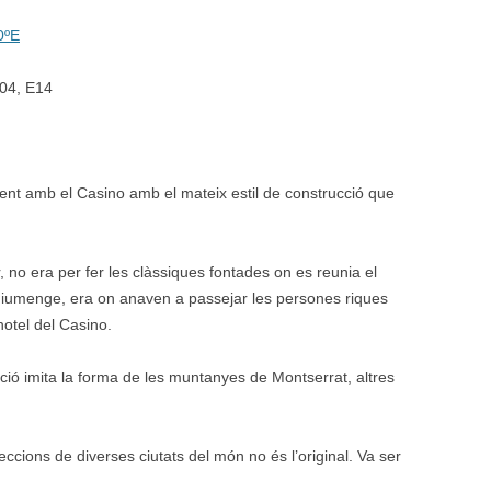
0ºE
E04, E14
nt amb el Casino amb el mateix estil de construcció que
, no era per fer les clàssiques fontades on es reunia el
diumenge, era on anaven a passejar les persones riques
hotel del Casino.
cció imita la forma de les muntanyes de Montserrat, altres
reccions de diverses ciutats del món no és l’original. Va ser