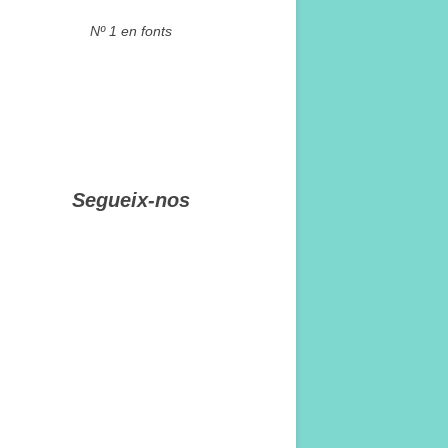
Nº 1 en fonts
Segueix-nos