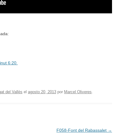
sada:
inut 6:20.
at del Vallès
el
agosto 20, 2013
por
Marcel Oliveres
.
F058-Font del Rabassalet
→