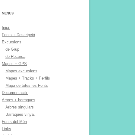
MENUS
Inici:
Fonts + Descripció
Excursions
de Grup
de Recerca
Mapes + GPS
Mapes excursions
Mapes + Tracks + Perfils
Mapa de totes les Fonts
Documentació:
Arbres + barraques
Arbres singulars
Barraques vinya.
Fonts del Món
Links