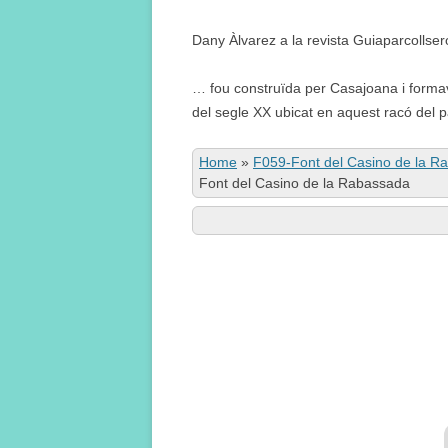
Dany Àlvarez a la revista Guiaparcollse
… fou construïda per Casajoana i formava
del segle XX ubicat en aquest racó del p
Home
»
F059-Font del Casino de la R
Font del Casino de la Rabassada