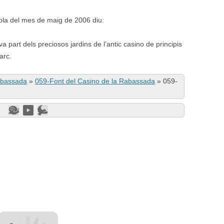
rola del mes de maig de 2006 diu:
 part dels preciosos jardins de l’antic casino de principis
arc.
abassada
»
059-Font del Casino de la Rabassada
»
059-