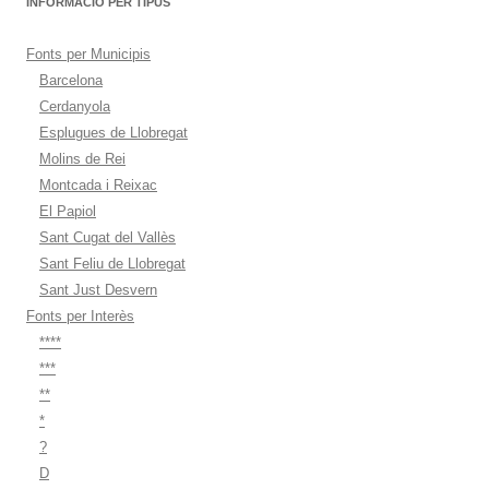
INFORMACIÓ PER TIPUS
Fonts per Municipis
Barcelona
Cerdanyola
Esplugues de Llobregat
Molins de Rei
Montcada i Reixac
El Papiol
Sant Cugat del Vallès
Sant Feliu de Llobregat
Sant Just Desvern
Fonts per Interès
****
***
**
*
?
D