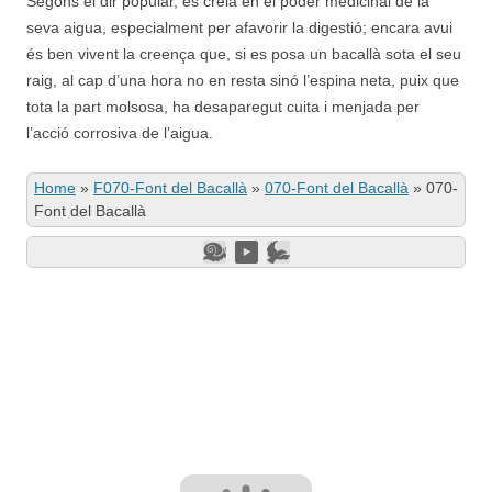
Segons el dir popular, es creia en el poder medicinal de la
seva aigua, especialment per afavorir la digestió; encara avui
és ben vivent la creença que, si es posa un bacallà sota el seu
raig, al cap d’una hora no en resta sinó l’espina neta, puix que
tota la part molsosa, ha desaparegut cuita i menjada per
l’acció corrosiva de l’aigua.
Home
»
F070-Font del Bacallà
»
070-Font del Bacallà
»
070-
Font del Bacallà