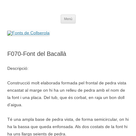
Saltar
al
Fonts de Collserola
contenido
Fes Fonts Fent Fonting, font, aigua, patrimoni, font natural, spring
Menú
F070-Font del Bacallà
Descripció:
Construcció molt elaborada formada pel frontal de pedra vista
encastat al marge on hi ha un relleu de pedra amb el nom de
la font i una placa. Del tub, que és corbat, en raja un bon doll
d’aigua.
Té una ampla base de pedra vista, de forma semicircular, on hi
ha la bassa que queda enfonsada. Als dos costats de la font hi
ha uns llargs seients de pedra.