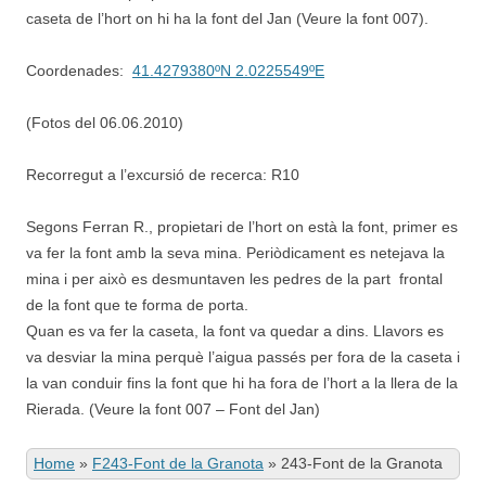
caseta de l’hort on hi ha la font del Jan (Veure la font 007).
Coordenades:
41.4279380ºN 2.0225549ºE
(Fotos del 06.06.2010)
Recorregut a l’excursió de recerca: R10
Segons Ferran R., propietari de l’hort on està la font, primer es
va fer la font amb la seva mina. Periòdicament es netejava la
mina i per això es desmuntaven les pedres de la part frontal
de la font que te forma de porta.
Quan es va fer la caseta, la font va quedar a dins. Llavors es
va desviar la mina perquè l’aigua passés per fora de la caseta i
la van conduir fins la font que hi ha fora de l’hort a la llera de la
Rierada. (Veure la font 007 – Font del Jan)
Home
»
F243-Font de la Granota
»
243-Font de la Granota