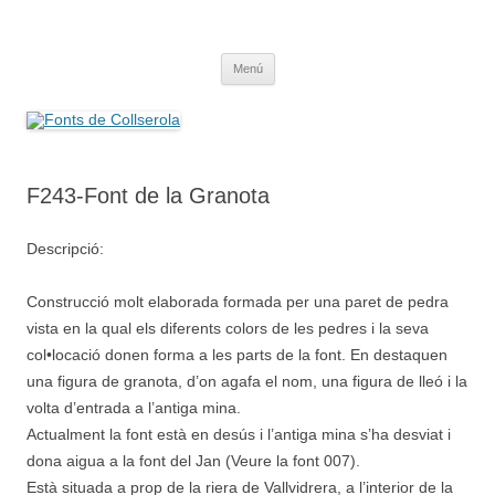
Saltar
al
Fonts de Collserola
contenido
Fes Fonts Fent Fonting, font, aigua, patrimoni, font natural, spring
Menú
F243-Font de la Granota
Descripció:
Construcció molt elaborada formada per una paret de pedra
vista en la qual els diferents colors de les pedres i la seva
col•locació donen forma a les parts de la font. En destaquen
una figura de granota, d’on agafa el nom, una figura de lleó i la
volta d’entrada a l’antiga mina.
Actualment la font està en desús i l’antiga mina s’ha desviat i
dona aigua a la font del Jan (Veure la font 007).
Està situada a prop de la riera de Vallvidrera, a l’interior de la