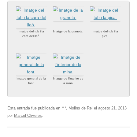
Imatge del tub i la
Imatge de la granota.
Imatge del tub i la
cara del lleó.
pica.
Imatge general de la
Imatge de l’interior de
font.
la mina.
Esta entrada fue publicada en
***
,
Molins de Rei
el
agosto 21, 2013
por
Marcel Oliveres
.