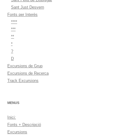
Sant Just Desvern
Fonts per Interès
****
***
**
*
?
D
Excursions de Grup
Excursions de Recerca
Track Excursions
MENUS
Inici:
Fonts + Descripció
Excursions