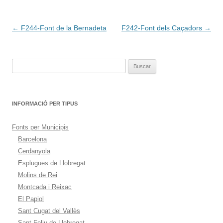
Navegación
←
F244-Font de la Bernadeta
F242-Font dels Caçadors
→
de
entradas
Buscar:
INFORMACIÓ PER TIPUS
Fonts per Municipis
Barcelona
Cerdanyola
Esplugues de Llobregat
Molins de Rei
Montcada i Reixac
El Papiol
Sant Cugat del Vallès
Sant Feliu de Llobregat