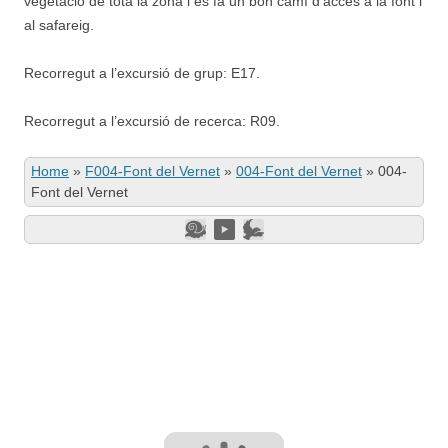
vegetació de tota la zona i es fa un bon camí d’accés a la font i
al safareig.
Recorregut a l’excursió de grup: E17.
Recorregut a l’excursió de recerca: R09.
Home
»
F004-Font del Vernet
»
004-Font del Vernet
»
004-
Font del Vernet