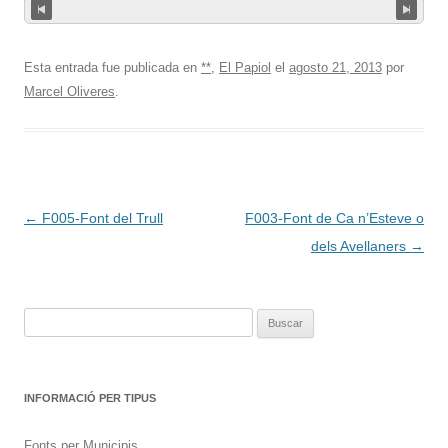
Esta entrada fue publicada en
**
,
El Papiol
el
agosto 21, 2013
por
Marcel Oliveres
.
Navegación
←
F005-Font del Trull
F003-Font de Ca n’Esteve o
de
dels Avellaners
→
entradas
Buscar:
INFORMACIÓ PER TIPUS
Fonts per Municipis