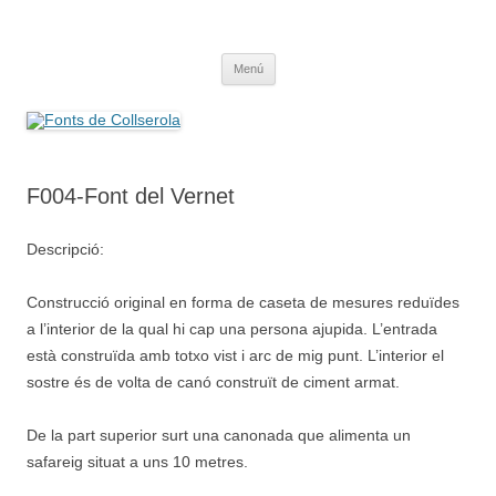
Saltar
al
Fonts de Collserola
contenido
Fes Fonts Fent Fonting, font, aigua, patrimoni, font natural, spring
Menú
F004-Font del Vernet
Descripció:
Construcció original en forma de caseta de mesures reduïdes
a l’interior de la qual hi cap una persona ajupida. L’entrada
està construïda amb totxo vist i arc de mig punt. L’interior el
sostre és de volta de canó construït de ciment armat.
De la part superior surt una canonada que alimenta un
safareig situat a uns 10 metres.