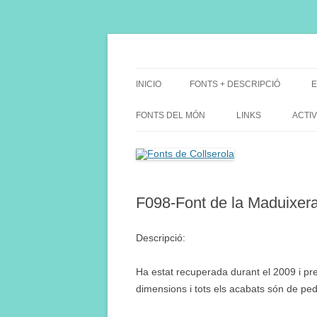
Saltar
al
contenido
Fes Fonts Fent Fonting, font, aigua, patrimon
Fonts de Collserola
INICIO
FONTS + DESCRIPCIÓ
E
FONTS DEL MÓN
LINKS
ACTIV
F098-Font de la Maduixera
Descripció:
Ha estat recuperada durant el 2009 i pr
dimensions i tots els acabats són de ped