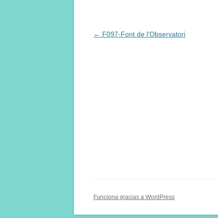
Navegación
←
F097-Font de l’Observatori
de
entradas
Funciona gracias a WordPress