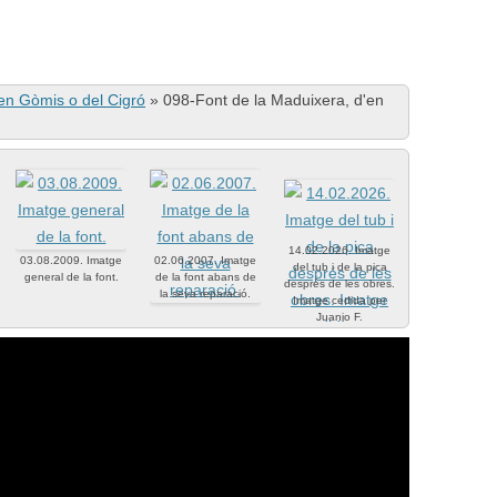
en Gòmis o del Cigró
»
098-Font de la Maduixera, d'en
14.02.2026. Imatge
03.08.2009. Imatge
02.06.2007. Imatge
del tub i de la pica
general de la font.
de la font abans de
després de les obres.
la seva reparació.
Imatge cedida per
Juanjo F.