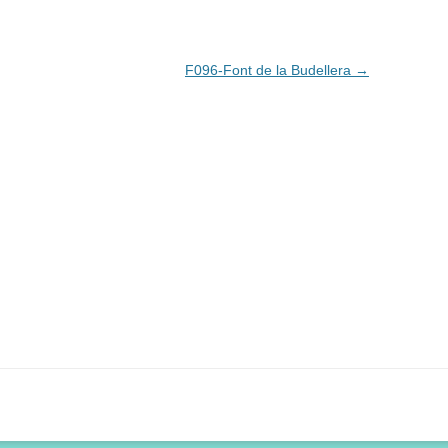
F096-Font de la Budellera
→