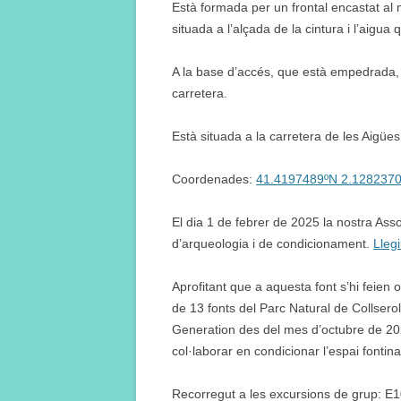
Està formada per un frontal encastat al m
situada a l’alçada de la cintura i l’aigua
A la base d’accés, que està empedrada, 
carretera.
Està situada a la carretera de les Aigües
Coordenades:
41.4197489ºN 2.128237
El dia 1 de febrer de 2025 la nostra Ass
d’arqueologia i de condicionament.
Lleg
Aprofitant que a aquesta font s’hi feien 
de 13 fonts del Parc Natural de Collsero
Generation des del mes d’octubre de 20
col·laborar en condicionar l’espai fontina
Recorregut a les excursions de grup: E