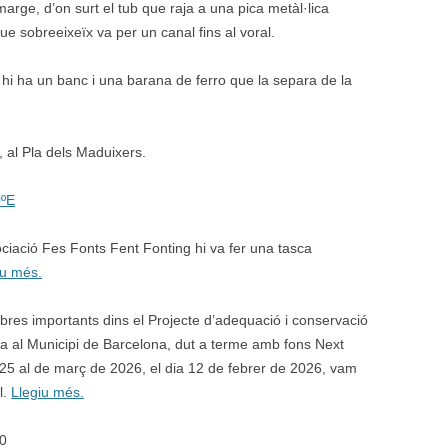
arge, d’on surt el tub que raja a una pica metàl·lica
 que sobreeixeïx va per un canal fins al voral.
hi ha un banc i una barana de ferro que la separa de la
, al Pla dels Maduixers.
0ºE
ociació Fes Fonts Fent Fonting hi va fer una tasca
iu més.
obres importants dins el Projecte d’adequació i conservació
la al Municipi de Barcelona, dut a terme amb fons Next
25 al de març de 2026, el dia 12 de febrer de 2026, vam
l.
Llegiu més.
10