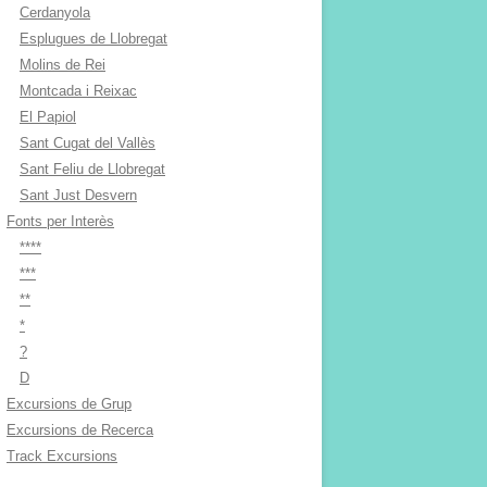
Cerdanyola
Esplugues de Llobregat
Molins de Rei
Montcada i Reixac
El Papiol
Sant Cugat del Vallès
Sant Feliu de Llobregat
Sant Just Desvern
Fonts per Interès
****
***
**
*
?
D
Excursions de Grup
Excursions de Recerca
Track Excursions