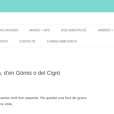
i, font natural, spring
XCURSIONS
MAPES + GPS
DOCUMENTACIÓ:
ARBRES +
DE GRUP
MAPES EXCURSIONS
ARBRES 
ITATS
CONTACTE
CAMINS AMB FONTS
DE RECERCA
MAPES + TRACKS + PERFILS
BARRAQUE
MAPA DE TOTES LES FONTS
, d’en Gòmis o del Cigró
esenta molt bon aspecte. Ha quedat una font de grans
ra vista.