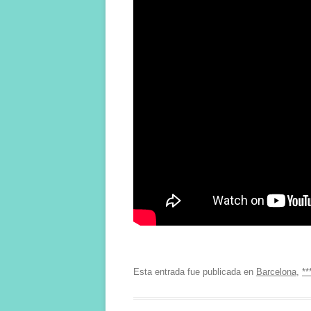
Esta entrada fue publicada en
Barcelona
,
**