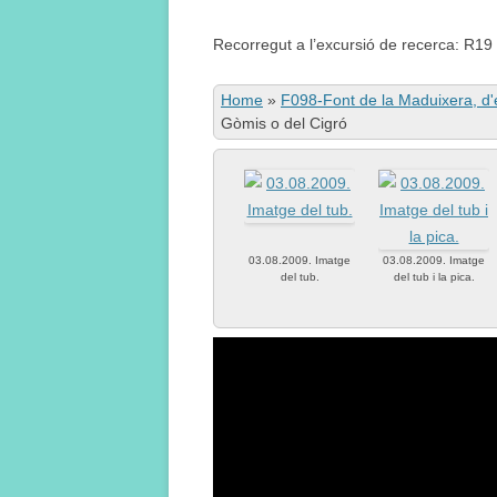
Recorregut a l’excursió de recerca: R19
Home
»
F098-Font de la Maduixera, d'
Gòmis o del Cigró
03.08.2009. Imatge
03.08.2009. Imatge
del tub.
del tub i la pica.