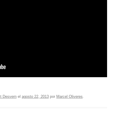
t Desvern
el
agosto 22, 2013
por
Marcel Oliveres
.