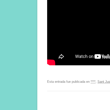
Esta entrada fue publicada en
****
,
Sant Jus