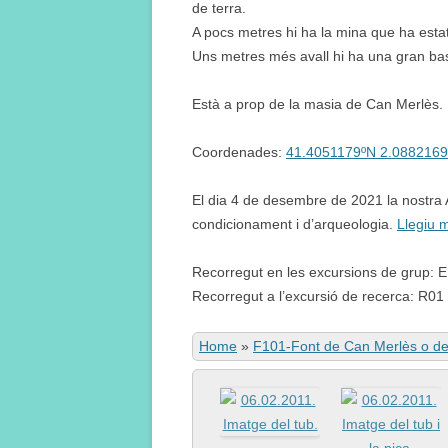
de terra.
A pocs metres hi ha la mina que ha esta
Uns metres més avall hi ha una gran ba
Està a prop de la masia de Can Merlès.
Coordenades:
41.4051179ºN 2.0882169
El dia 4 de desembre de 2021 la nostra 
condicionament i d’arqueologia.
Llegiu 
Recorregut en les excursions de grup: 
Recorregut a l’excursió de recerca: R01
Home
»
F101-Font de Can Merlès o de