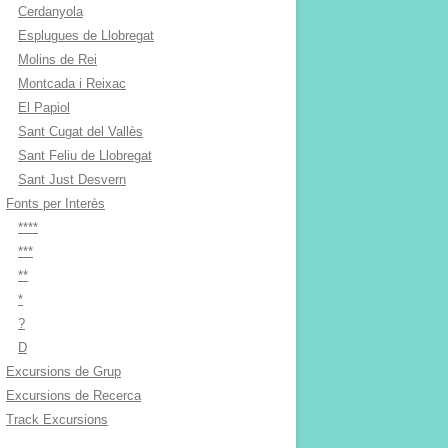
Cerdanyola
Esplugues de Llobregat
Molins de Rei
Montcada i Reixac
El Papiol
Sant Cugat del Vallès
Sant Feliu de Llobregat
Sant Just Desvern
Fonts per Interès
****
***
**
*
?
D
Excursions de Grup
Excursions de Recerca
Track Excursions