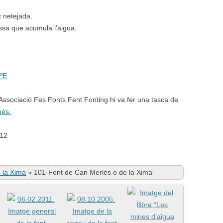
t netejada.
ssa que acumula l’aigua.
ºE
Associació Fes Fonts Fent Fonting hi va fer una tasca de
més.
E12
 la Xima
»
101-Font de Can Merlès o de la Xima