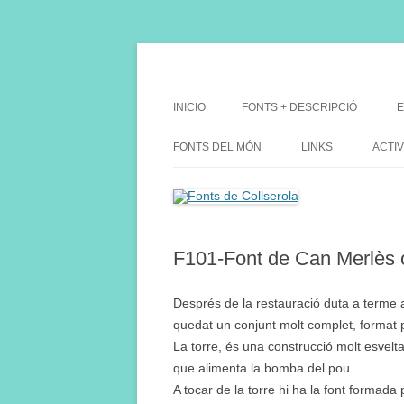
Saltar
al
contenido
Fes Fonts Fent Fonting, font, aigua, patrimon
Fonts de Collserola
INICIO
FONTS + DESCRIPCIÓ
E
FONTS DEL MÓN
LINKS
ACTIV
F101-Font de Can Merlès 
Després de la restauració duta a terme a 
quedat un conjunt molt complet, format per
La torre, és una construcció molt esvelta 
que alimenta la bomba del pou.
A tocar de la torre hi ha la font formada 