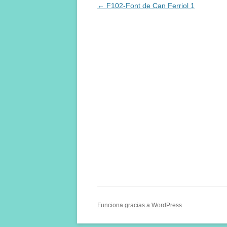
Navegación
←
F102-Font de Can Ferriol 1
de
entradas
Funciona gracias a WordPress