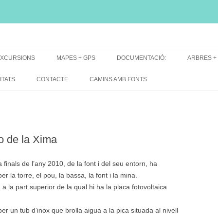
i, font natural, spring
XCURSIONS
MAPES + GPS
DOCUMENTACIÓ:
ARBRES +
DE GRUP
MAPES EXCURSIONS
ARBRES 
ITATS
CONTACTE
CAMINS AMB FONTS
DE RECERCA
MAPES + TRACKS + PERFILS
BARRAQUE
MAPA DE TOTES LES FONTS
o de la Xima
finals de l’any 2010, de la font i del seu entorn, ha
 la torre, el pou, la bassa, la font i la mina.
a la part superior de la qual hi ha la placa fotovoltaica
per un tub d’inox que brolla aigua a la pica situada al nivell