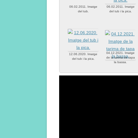
06.02.2011. Imatge
06.02.2011. Imatge
del tub.
del tub i la pica.
04.12.2021. Imatge
12.06.2020. Imatge
de la tarima de tapa
del tub i la pica.
la bassa.