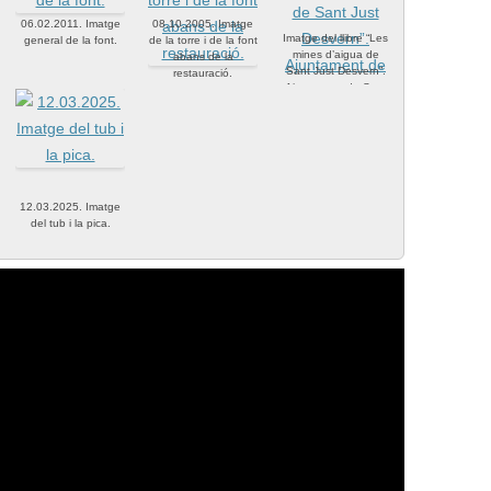
06.02.2011. Imatge
08.10.2005. Imatge
Imatge del llibre “Les
general de la font.
de la torre i de la font
mines d’aigua de
abans de la
Sant Just Desvern”.
restauració.
Ajuntament de Sant
Just Desvern 1995.
12.03.2025. Imatge
del tub i la pica.