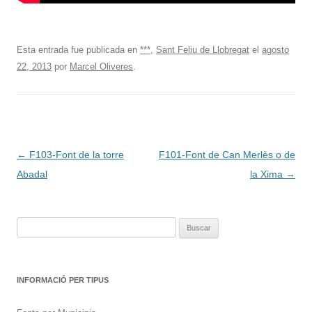
Esta entrada fue publicada en
***
,
Sant Feliu de Llobregat
el
agosto
22, 2013
por
Marcel Oliveres
.
Navegación
←
F103-Font de la torre
F101-Font de Can Merlès o de
de
Abadal
la Xima
→
entradas
Buscar:
INFORMACIÓ PER TIPUS