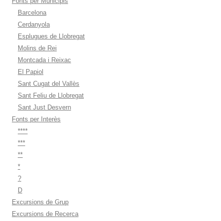
Fonts per Municipis
Barcelona
Cerdanyola
Esplugues de Llobregat
Molins de Rei
Montcada i Reixac
El Papiol
Sant Cugat del Vallès
Sant Feliu de Llobregat
Sant Just Desvern
Fonts per Interès
****
***
**
*
?
D
Excursions de Grup
Excursions de Recerca