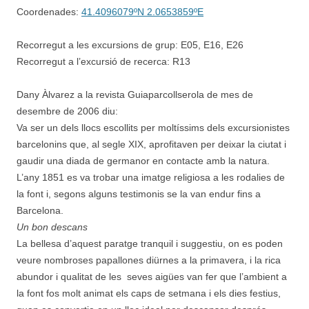
Coordenades:
41.4096079ºN 2.0653859ºE
Recorregut a les excursions de grup: E05, E16, E26
Recorregut a l’excursió de recerca: R13
Dany Àlvarez a la revista Guiaparcollserola de mes de
desembre de 2006 diu:
Va ser un dels llocs escollits per moltíssims dels excursionistes
barcelonins que, al segle XIX, aprofitaven per deixar la ciutat i
gaudir una diada de germanor en contacte amb la natura.
L’any 1851 es va trobar una imatge religiosa a les rodalies de
la font i, segons alguns testimonis se la van endur fins a
Barcelona.
Un bon descans
La bellesa d’aquest paratge tranquil i suggestiu, on es poden
veure nombroses papallones diürnes a la primavera, i la rica
abundor i qualitat de les seves aigües van fer que l’ambient a
la font fos molt animat els caps de setmana i els dies festius,