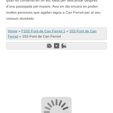
quan es convertia en un lloc ideal per descansar després
d’una passejada pel massís. Avui en dia encara es poden
moltes persones que agafen aigua a Can Ferriol per al seu
consum domèstic.
Home
»
F102-Font de Can Ferriol 1
»
102-Font de Can
Ferriol
»
102-Font de Can Ferriol