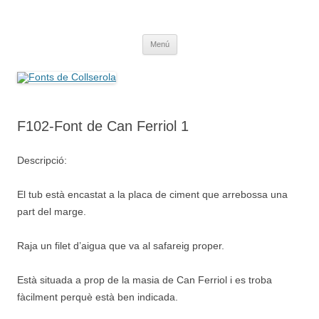
Saltar
al
Fonts de Collserola
contenido
Fes Fonts Fent Fonting, font, aigua, patrimoni, font natural, spring
Menú
F102-Font de Can Ferriol 1
Descripció:
El tub està encastat a la placa de ciment que arrebossa una
part del marge.
Raja un filet d’aigua que va al safareig proper.
Està situada a prop de la masia de Can Ferriol i es troba
fàcilment perquè està ben indicada.