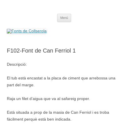
Saltar
al
Fonts de Collserola
contenido
Fes Fonts Fent Fonting, font, aigua, patrimoni, font natural, spring
Menú
F102-Font de Can Ferriol 1
Descripció:
El tub està encastat a la placa de ciment que arrebossa una
part del marge.
Raja un filet d’aigua que va al safareig proper.
Està situada a prop de la masia de Can Ferriol i es troba
fàcilment perquè està ben indicada.