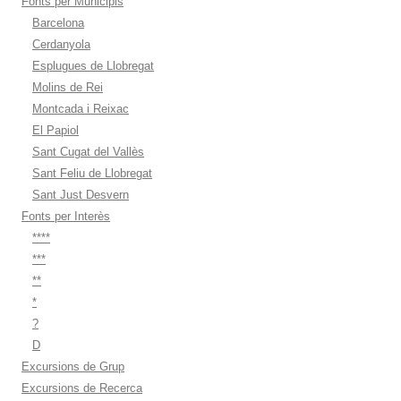
Fonts per Municipis
Barcelona
Cerdanyola
Esplugues de Llobregat
Molins de Rei
Montcada i Reixac
El Papiol
Sant Cugat del Vallès
Sant Feliu de Llobregat
Sant Just Desvern
Fonts per Interès
****
***
**
*
?
D
Excursions de Grup
Excursions de Recerca