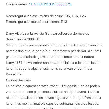
Coordenades:
41.4096079ºN 2.0653859ºE
Recorregut a les excursions de grup: E05, E16, E26
Recorregut a l’excursió de recerca: R13
Dany Àlvarez a la revista Guiaparcollserola de mes de
desembre de 2006 diu:
Va ser un dels llocs escollits per moltíssims dels excursionistes
barcelonins que, al segle XIX, aprofitaven per deixar la ciutat i
gaudir una diada de germanor en contacte amb la natura.
L’any 1851 es va trobar una imatge religiosa a les rodalies de
la font i, segons alguns testimonis se la van endur fins a
Barcelona.
Un bon descans
La bellesa d’aquest paratge tranquil i suggestiu, on es poden
veure nombroses papallones diürnes a la primavera, i la rica
abundor i qualitat de les seves aigües van fer que l’ambient a
la font fos molt animat els caps de setmana i els dies festius,