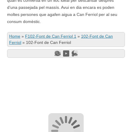
quan es convertia en un lloc ideal per descansar després
d’una passejada pel massís. Avui en dia encara es poden
moltes persones que agafen aigua a Can Ferriol per al seu
consum domèstic.
Home
»
F102-Font de Can Ferriol 1
»
102-Font de Can
Ferriol
»
102-Font de Can Ferriol