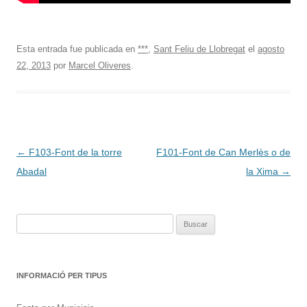
Esta entrada fue publicada en
***
,
Sant Feliu de Llobregat
el
agosto
22, 2013
por
Marcel Oliveres
.
Navegación
←
F103-Font de la torre
F101-Font de Can Merlès o de
de
Abadal
la Xima
→
entradas
Buscar:
INFORMACIÓ PER TIPUS