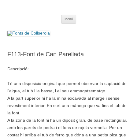
Saltar
al
Fonts de Collserola
contenido
Fes Fonts Fent Fonting, font, aigua, patrimoni, font natural, spring
Menú
F113-Font de Can Parellada
Descripció:
Té una disposició original que permet observar la captació de
l’aigua, el tub i la bassa, i el seu emmagatzematge.
A la part superior hi ha la mina excavada al marge i sense
revestiment interior. En surt una mànega que va fins el tub de
la font.
A la zona de la font hi ha un dipòsit gran, de base rectangular,
amb les parets de pedra i el fons de rajola vermella. Per un
costat hi arriba el tub de ferro que dóna a una petita pica que