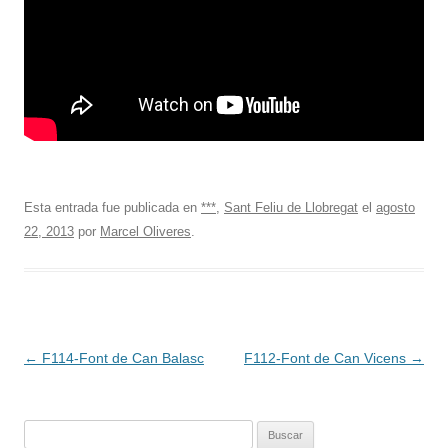
Esta entrada fue publicada en
***
,
Sant Feliu de Llobregat
el
agosto
22, 2013
por
Marcel Oliveres
.
Navegación
←
F114-Font de Can Balasc
F112-Font de Can Vicens
→
de
entradas
Buscar: