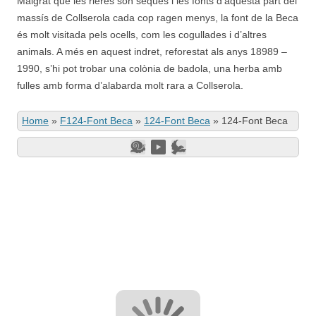
Malgrat que les rieres són seques i les fonts d’aquesta part del
massís de Collserola cada cop ragen menys, la font de la Beca
és molt visitada pels ocells, com les cogullades i d’altres
animals. A més en aquest indret, reforestat als anys 18989 –
1990, s’hi pot trobar una colònia de badola, una herba amb
fulles amb forma d’alabarda molt rara a Collserola.
Home
»
F124-Font Beca
»
124-Font Beca
»
124-Font Beca