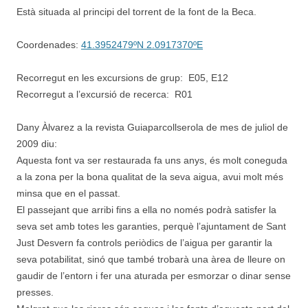
Està situada al principi del torrent de la font de la Beca.
Coordenades:
41.3952479ºN 2.0917370ºE
Recorregut en les excursions de grup: E05, E12
Recorregut a l’excursió de recerca: R01
Dany Àlvarez a la revista Guiaparcollserola de mes de juliol de
2009 diu:
Aquesta font va ser restaurada fa uns anys, és molt coneguda
a la zona per la bona qualitat de la seva aigua, avui molt més
minsa que en el passat.
El passejant que arribi fins a ella no només podrà satisfer la
seva set amb totes les garanties, perquè l’ajuntament de Sant
Just Desvern fa controls periòdics de l’aigua per garantir la
seva potabilitat, sinó que també trobarà una àrea de lleure on
gaudir de l’entorn i fer una aturada per esmorzar o dinar sense
presses.