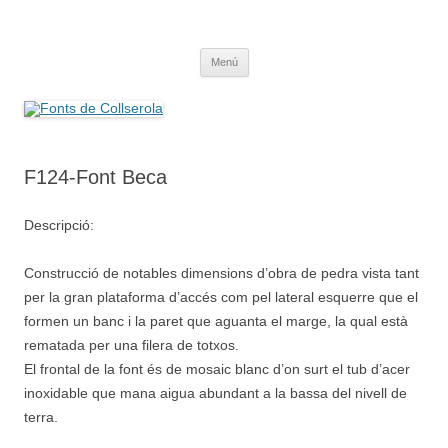
Saltar
al
Fonts de Collserola
contenido
Fes Fonts Fent Fonting, font, aigua, patrimoni, font natural, spring
Menú
F124-Font Beca
Descripció:
Construcció de notables dimensions d’obra de pedra vista tant
per la gran plataforma d’accés com pel lateral esquerre que el
formen un banc i la paret que aguanta el marge, la qual està
rematada per una filera de totxos.
El frontal de la font és de mosaic blanc d’on surt el tub d’acer
inoxidable que mana aigua abundant a la bassa del nivell de
terra.