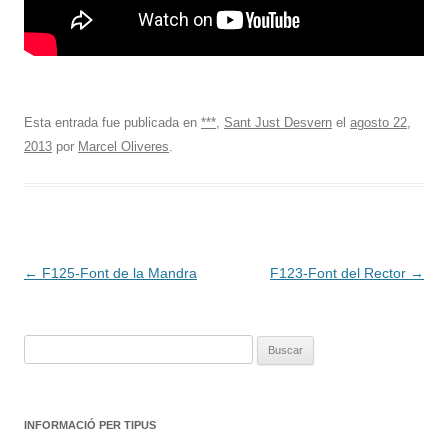
Esta entrada fue publicada en
***
,
Sant Just Desvern
el
agosto 22,
2013
por
Marcel Oliveres
.
Navegación
←
F125-Font de la Mandra
F123-Font del Rector
→
de
entradas
Buscar:
INFORMACIÓ PER TIPUS