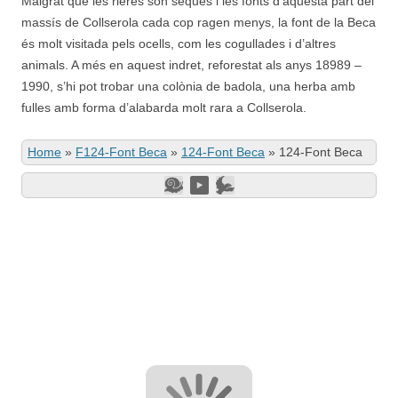
Malgrat que les rieres són seques i les fonts d’aquesta part del
massís de Collserola cada cop ragen menys, la font de la Beca
és molt visitada pels ocells, com les cogullades i d’altres
animals. A més en aquest indret, reforestat als anys 18989 –
1990, s’hi pot trobar una colònia de badola, una herba amb
fulles amb forma d’alabarda molt rara a Collserola.
Home
»
F124-Font Beca
»
124-Font Beca
»
124-Font Beca