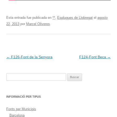
Esta entrada fue publicada en
**
,
Esplugues de Llobregat
el
agosto
22, 2013
por
Marcel Oliveres
.
Navegación
←
F126-Font de la Senyora
F124-Font Beca
→
de
entradas
Buscar:
INFORMACIÓ PER TIPUS
Fonts per Municipis
Barcelona