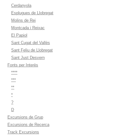
Cerdanyola
Esplugues de Llobregat
Molins de Rei
Montcada i Reixac
El Papiol
Sant Cugat del Vallès
Sant Feliu de Llobregat
Sant Just Desvern
Fonts per Interès
****
***
**
*
?
D
Excursions de Grup
Excursions de Recerca
Track Excursions