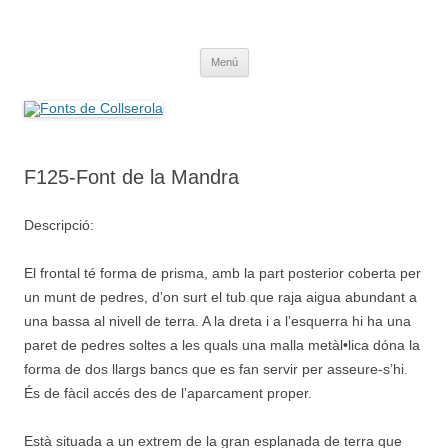
Saltar
al
Fonts de Collserola
contenido
Fes Fonts Fent Fonting, font, aigua, patrimoni, font natural, spring
Menú
F125-Font de la Mandra
Descripció:
El frontal té forma de prisma, amb la part posterior coberta per
un munt de pedres, d’on surt el tub que raja aigua abundant a
una bassa al nivell de terra. A la dreta i a l’esquerra hi ha una
paret de pedres soltes a les quals una malla metàl•lica dóna la
forma de dos llargs bancs que es fan servir per asseure-s’hi.
És de fàcil accés des de l’aparcament proper.
Està situada a un extrem de la gran esplanada de terra que