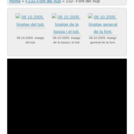
Home
»
F132-Font del Xup
»
132- Font del Xup
08.10.2005. Imatge
08.10.2005. Imatge
08.10.2005. Imatge
del tub.
de la bassa i el tub.
general de la font.