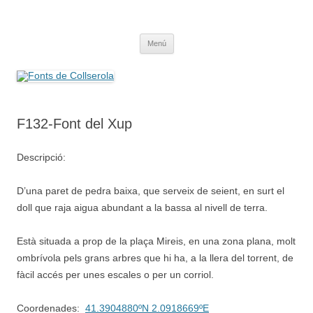
Saltar
al
Fonts de Collserola
contenido
Fes Fonts Fent Fonting, font, aigua, patrimoni, font natural, spring
Menú
F132-Font del Xup
Descripció:
D’una paret de pedra baixa, que serveix de seient, en surt el
doll que raja aigua abundant a la bassa al nivell de terra.
Està situada a prop de la plaça Mireis, en una zona plana, molt
ombrívola pels grans arbres que hi ha, a la llera del torrent, de
fàcil accés per unes escales o per un corriol.
Coordenades:
41.3904880ºN 2.0918669ºE