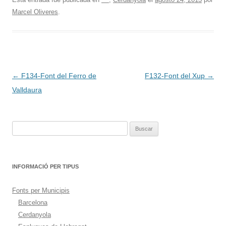
Marcel Oliveres
.
Navegación
←
F134-Font del Ferro de
F132-Font del Xup
→
de
Valldaura
entradas
Buscar:
INFORMACIÓ PER TIPUS
Fonts per Municipis
Barcelona
Cerdanyola