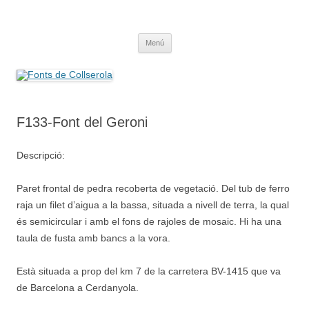
Saltar
al
Fonts de Collserola
contenido
Fes Fonts Fent Fonting, font, aigua, patrimoni, font natural, spring
Menú
F133-Font del Geroni
Descripció:
Paret frontal de pedra recoberta de vegetació. Del tub de ferro
raja un filet d’aigua a la bassa, situada a nivell de terra, la qual
és semicircular i amb el fons de rajoles de mosaic. Hi ha una
taula de fusta amb bancs a la vora.
Està situada a prop del km 7 de la carretera BV-1415 que va
de Barcelona a Cerdanyola.