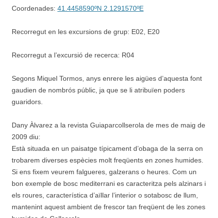
Coordenades:
41.4458590ºN 2.1291570ºE
Recorregut en les excursions de grup: E02, E20
Recorregut a l’excursió de recerca: R04
Segons Miquel Tormos, anys enrere les aigües d’aquesta font
gaudien de nombrós públic, ja que se li atribuïen poders
guaridors.
Dany Àlvarez a la revista Guiaparcollserola de mes de maig de
2009 diu:
Està situada en un paisatge típicament d’obaga de la serra on
trobarem diverses espècies molt freqüents en zones humides.
Si ens fixem veurem falgueres, galzerans o heures. Com un
bon exemple de bosc mediterrani es caracteritza pels alzinars i
els roures, característica d’aïllar l’interior o sotabosc de llum,
mantenint aquest ambient de frescor tan freqüent de les zones