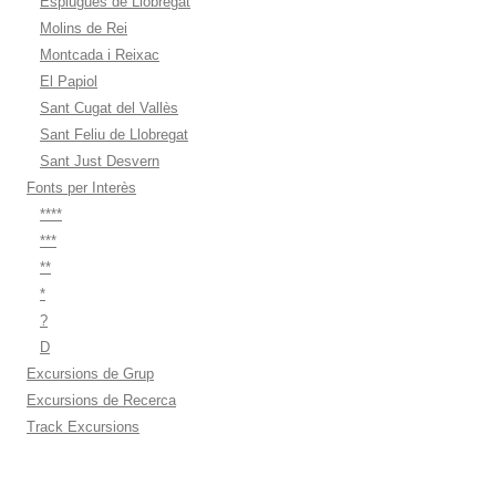
Esplugues de Llobregat
Molins de Rei
Montcada i Reixac
El Papiol
Sant Cugat del Vallès
Sant Feliu de Llobregat
Sant Just Desvern
Fonts per Interès
****
***
**
*
?
D
Excursions de Grup
Excursions de Recerca
Track Excursions