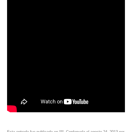
Esta entrada fue publicada en
***
,
Cerdanyola
el
agosto 24, 2013
por