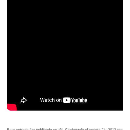
Esta entrada fue publicada en
***
,
Cerdanyola
el
agosto 24, 2013
por