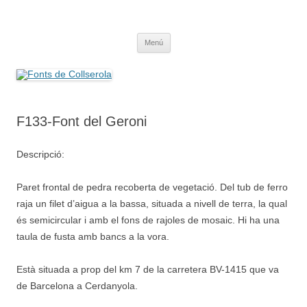
Saltar
al
Fonts de Collserola
contenido
Fes Fonts Fent Fonting, font, aigua, patrimoni, font natural, spring
Menú
F133-Font del Geroni
Descripció:
Paret frontal de pedra recoberta de vegetació. Del tub de ferro
raja un filet d’aigua a la bassa, situada a nivell de terra, la qual
és semicircular i amb el fons de rajoles de mosaic. Hi ha una
taula de fusta amb bancs a la vora.
Està situada a prop del km 7 de la carretera BV-1415 que va
de Barcelona a Cerdanyola.