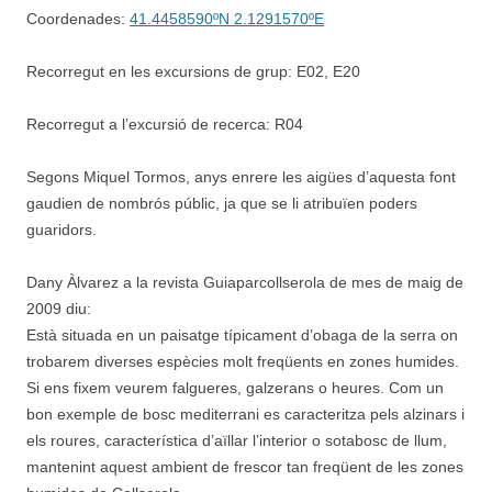
Coordenades:
41.4458590ºN 2.1291570ºE
Recorregut en les excursions de grup: E02, E20
Recorregut a l’excursió de recerca: R04
Segons Miquel Tormos, anys enrere les aigües d’aquesta font
gaudien de nombrós públic, ja que se li atribuïen poders
guaridors.
Dany Àlvarez a la revista Guiaparcollserola de mes de maig de
2009 diu:
Està situada en un paisatge típicament d’obaga de la serra on
trobarem diverses espècies molt freqüents en zones humides.
Si ens fixem veurem falgueres, galzerans o heures. Com un
bon exemple de bosc mediterrani es caracteritza pels alzinars i
els roures, característica d’aïllar l’interior o sotabosc de llum,
mantenint aquest ambient de frescor tan freqüent de les zones