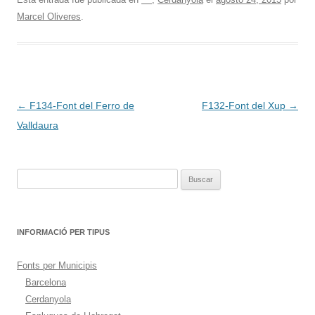
Marcel Oliveres
.
Navegación
←
F134-Font del Ferro de
F132-Font del Xup
→
de
Valldaura
entradas
Buscar:
INFORMACIÓ PER TIPUS
Fonts per Municipis
Barcelona
Cerdanyola