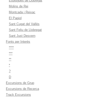
Esplugues de Llobregat
Molins de Rei
Montcada i Reixac
El Papiol
Sant Cugat del Vallès
Sant Feliu de Llobregat
Sant Just Desvern
Fonts per Interès
****
***
**
*
?
D
Excursions de Grup
Excursions de Recerca
Track Excursions