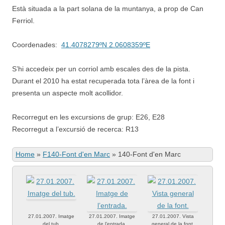
Està situada a la part solana de la muntanya, a prop de Can
Ferriol.
Coordenades:
41.4078279ºN 2.0608359ºE
S’hi accedeix per un corriol amb escales des de la pista.
Durant el 2010 ha estat recuperada tota l’àrea de la font i
presenta un aspecte molt acollidor.
Recorregut en les excursions de grup: E26, E28
Recorregut a l’excursió de recerca: R13
Home
»
F140-Font d'en Marc
»
140-Font d'en Marc
27.01.2007. Imatge
27.01.2007. Imatge
27.01.2007. Vista
del tub.
de l’entrada.
general de la font.