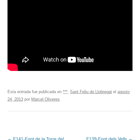
Esta entrada fue publicada en
***
,
Sant Feliu de Llobregat
el
agosto
24, 2013
por
Marcel Oliveres
.
Navegación
←
F141-Font de la Torre del
F139-Font dels Vells
→