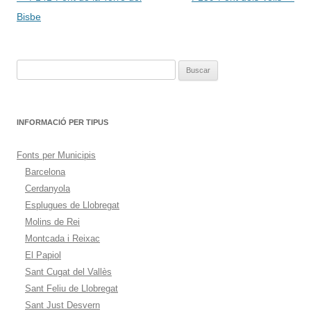
de
Bisbe
entradas
Buscar:
INFORMACIÓ PER TIPUS
Fonts per Municipis
Barcelona
Cerdanyola
Esplugues de Llobregat
Molins de Rei
Montcada i Reixac
El Papiol
Sant Cugat del Vallès
Sant Feliu de Llobregat
Sant Just Desvern