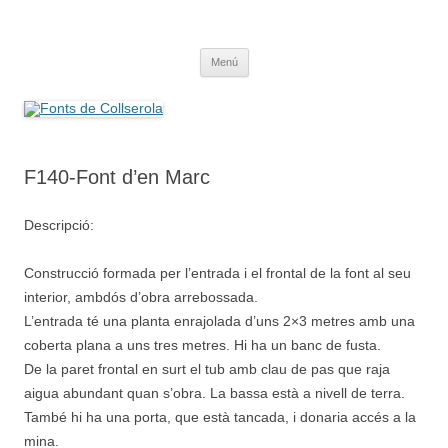
Saltar
al
Fonts de Collserola
contenido
Fes Fonts Fent Fonting, font, aigua, patrimoni, font natural, spring
Menú
F140-Font d’en Marc
Descripció:
Construcció formada per l’entrada i el frontal de la font al seu
interior, ambdós d’obra arrebossada.
L’entrada té una planta enrajolada d’uns 2×3 metres amb una
coberta plana a uns tres metres. Hi ha un banc de fusta.
De la paret frontal en surt el tub amb clau de pas que raja
aigua abundant quan s’obra. La bassa està a nivell de terra.
També hi ha una porta, que està tancada, i donaria accés a la
mina.