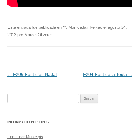
Esta entrada fue publicada en
**
,
Montcada i Reixac
el
agosto 24,
2013
por
Marcel Oliveres
.
Navegación
←
F206-Font d’en Nadal
F204-Font de la Teula
→
de
entradas
Buscar:
INFORMACIÓ PER TIPUS
Fonts per Municipis