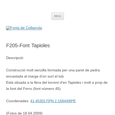
Saltar
al
Fonts de Collserola
contenido
Fes Fonts Fent Fonting, font, aigua, patrimoni, font natural, spring
Menú
F205-Font Tapioles
Descripció:
Construcció molt senzilla formada per una paret de pedra
encastada al marge d’on surt el tub.
Està situada a la llera del torrent d’en Tapioles i molt a prop de
la font del Ferro (font número 45).
Coordenades:
41.4530170ºN 2.1584499ºE
(Fotos de 18.04.2009)