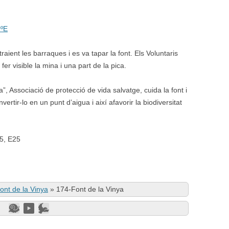
9ºE
raient les barraques i es va tapar la font. Els Voluntaris
er visible la mina i una part de la pica.
”, Associació de protecció de vida salvatge, cuida la font i
nvertir-lo en un punt d’aigua i així afavorir la biodiversitat
15, E25
ont de la Vinya
»
174-Font de la Vinya