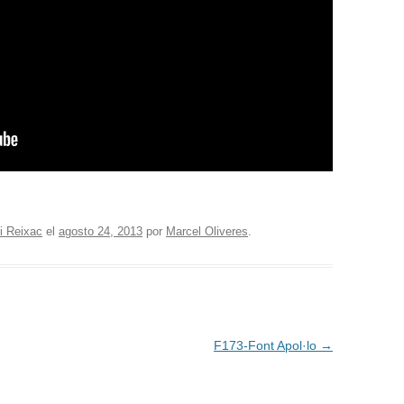
i Reixac
el
agosto 24, 2013
por
Marcel Oliveres
.
F173-Font Apol·lo
→