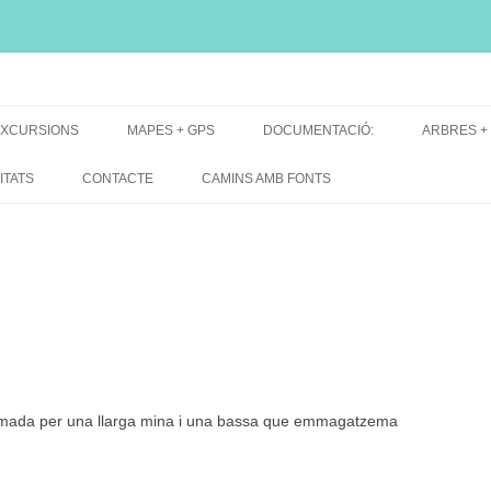
i, font natural, spring
XCURSIONS
MAPES + GPS
DOCUMENTACIÓ:
ARBRES +
DE GRUP
MAPES EXCURSIONS
ARBRES 
ITATS
CONTACTE
CAMINS AMB FONTS
DE RECERCA
MAPES + TRACKS + PERFILS
BARRAQUE
MAPA DE TOTES LES FONTS
ormada per una llarga mina i una bassa que emmagatzema