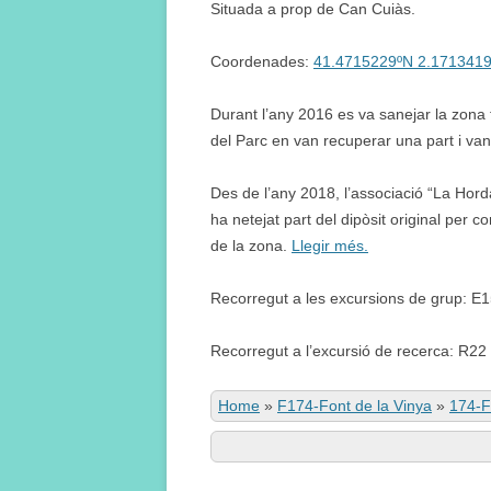
Situada a prop de Can Cuiàs.
Coordenades:
41.4715229ºN 2.171341
Durant l’any 2016 es va sanejar la zona t
del Parc en van recuperar una part i van f
Des de l’any 2018, l’associació “La Horda
ha netejat part del dipòsit original per co
de la zona.
Llegir més.
Recorregut a les excursions de grup: E
Recorregut a l’excursió de recerca: R22
Home
»
F174-Font de la Vinya
»
174-F