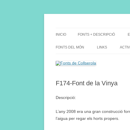
Saltar
al
contenido
Fes Fonts Fent Fonting, font, aigua, patrimon
Fonts de Collserola
INICIO
FONTS + DESCRIPCIÓ
E
FONTS DEL MÓN
LINKS
ACTIV
F174-Font de la Vinya
Descripció:
L’any 2008 era una gran construcció f
l’aigua per regar els horts propers.