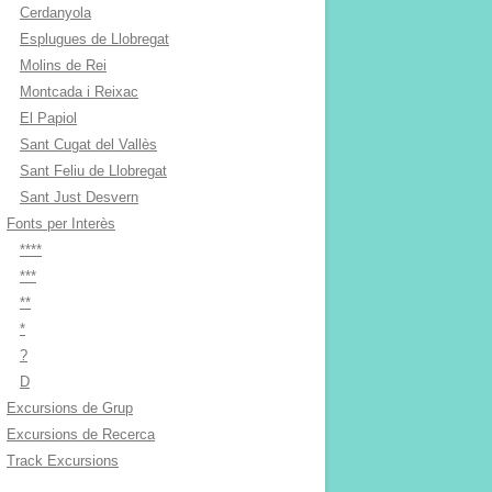
Cerdanyola
Esplugues de Llobregat
Molins de Rei
Montcada i Reixac
El Papiol
Sant Cugat del Vallès
Sant Feliu de Llobregat
Sant Just Desvern
Fonts per Interès
****
***
**
*
?
D
Excursions de Grup
Excursions de Recerca
Track Excursions