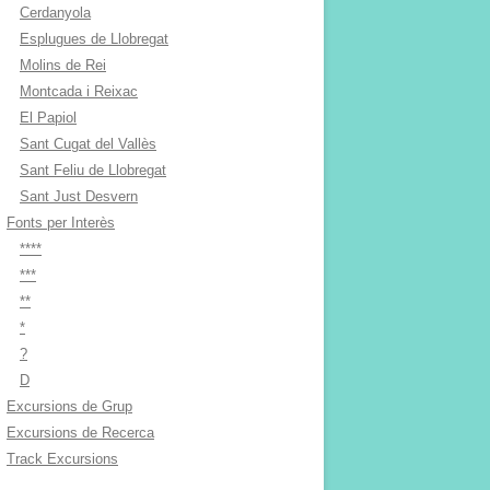
Cerdanyola
Esplugues de Llobregat
Molins de Rei
Montcada i Reixac
El Papiol
Sant Cugat del Vallès
Sant Feliu de Llobregat
Sant Just Desvern
Fonts per Interès
****
***
**
*
?
D
Excursions de Grup
Excursions de Recerca
Track Excursions