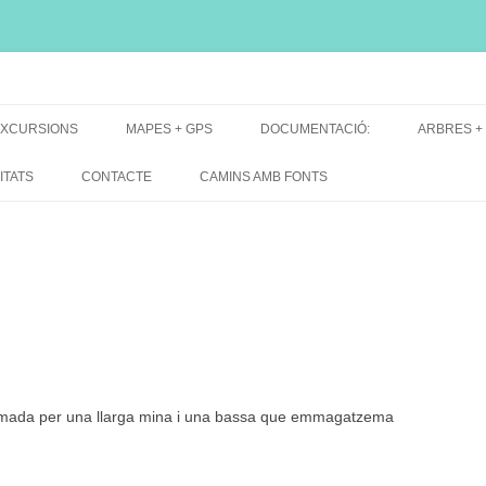
i, font natural, spring
XCURSIONS
MAPES + GPS
DOCUMENTACIÓ:
ARBRES +
DE GRUP
MAPES EXCURSIONS
ARBRES 
ITATS
CONTACTE
CAMINS AMB FONTS
DE RECERCA
MAPES + TRACKS + PERFILS
BARRAQUE
MAPA DE TOTES LES FONTS
ormada per una llarga mina i una bassa que emmagatzema