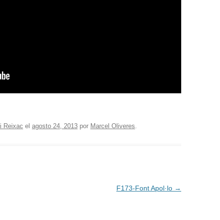
i Reixac
el
agosto 24, 2013
por
Marcel Oliveres
.
F173-Font Apol·lo
→