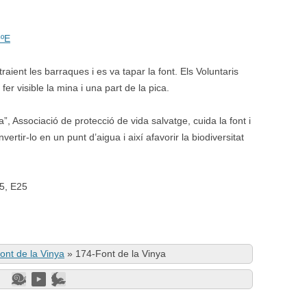
9ºE
raient les barraques i es va tapar la font. Els Voluntaris
er visible la mina i una part de la pica.
”, Associació de protecció de vida salvatge, cuida la font i
nvertir-lo en un punt d’aigua i així afavorir la biodiversitat
15, E25
ont de la Vinya
»
174-Font de la Vinya