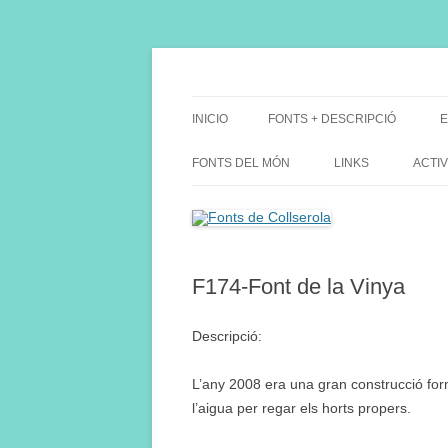
Saltar
al
contenido
Fes Fonts Fent Fonting, font, aigua, patrimon
Fonts de Collserola
INICIO
FONTS + DESCRIPCIÓ
E
FONTS DEL MÓN
LINKS
ACTIV
F174-Font de la Vinya
Descripció:
L’any 2008 era una gran construcció f
l’aigua per regar els horts propers.