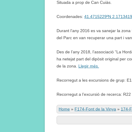
Situada a prop de Can Cuiàs.
Coordenades:
41.4715229ºN 2.171341
Durant l’any 2016 es va sanejar la zona t
del Parc en van recuperar una part i van f
Des de l’any 2018, l’associació “La Horda
ha netejat part del dipòsit original per co
de la zona.
Llegir més.
Recorregut a les excursions de grup: E
Recorregut a l’excursió de recerca: R22
Home
»
F174-Font de la Vinya
»
174-F