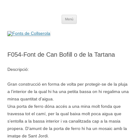
Saltar
al
Fonts de Collserola
contenido
Fes Fonts Fent Fonting, font, aigua, patrimoni, font natural, spring
Menú
F054-Font de Can Bofill o de la Tartana
Descripció:
Gran construcció en forma de volta per protegir-se de la pluja
a l’interior de la qual hi ha una petita bassa on hi regalima una
minsa quantitat d’aigua.
Una porta de ferro dóna accés a una mina molt fonda que
travessa tot el camí, per la qual baixa molt poca aigua que
s’entolla a la bassa interior i va canalitzada cap a la masia
propera. D’amunt de la porta de ferro hi ha un mosaic amb la
imatge de Sant Jordi.