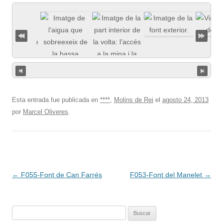
Esta entrada fue publicada en
****
,
Molins de Rei
el
agosto 24, 2013
por
Marcel Oliveres
.
Navegación
←
F055-Font de Can Farrés
F053-Font del Manelet
→
de
entradas
Buscar: