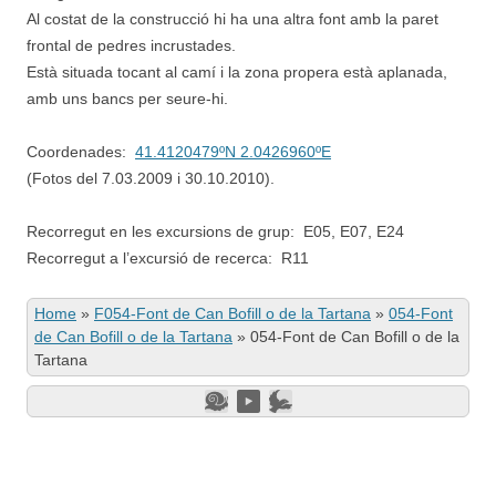
Al costat de la construcció hi ha una altra font amb la paret
frontal de pedres incrustades.
Està situada tocant al camí i la zona propera està aplanada,
amb uns bancs per seure-hi.
Coordenades:
41.4120479ºN 2.0426960ºE
(Fotos del 7.03.2009 i 30.10.2010).
Recorregut en les excursions de grup: E05, E07, E24
Recorregut a l’excursió de recerca: R11
Home
»
F054-Font de Can Bofill o de la Tartana
»
054-Font
de Can Bofill o de la Tartana
»
054-Font de Can Bofill o de la
Tartana