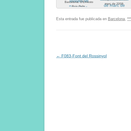
Barcelona. D’Ernesto
març de 2009.
Boix Felip.
Ajuntament de
Barcelona.
Esta entrada fue publicada en
Barcelona
,
**
Navegación
←
F083-Font del Rossinyol
de
entradas