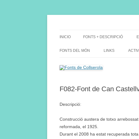
Saltar
al
contenido
Fes Fonts Fent Fonting, font, aigua, patrimon
Fonts de Collserola
INICIO
FONTS + DESCRIPCIÓ
E
FONTS DEL MÓN
LINKS
ACTIV
F082-Font de Can Castellv
Descripció:
Construcció austera de totxo arrebossat a
reformada, el 1925.
Durant el 2008 ha estat recuperada tota l