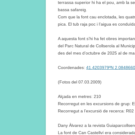
terrassa superior hi ha el pou, amb la sev
bassa safareig.
Com que la font cau enclotada, les quatr
pica. El tub raja poc i l’aigua es conduïd
A aquesta font s’hi ha fet obres importan
del Parc Natural de Collserola al Munic
des del mes d’octubre de 2025 al de m
Coordenades:
41.4203979ºN 2.084866
(Fotos del 07.03.2009)
Alçada en metres: 210
Recorregut en les excursions de grup: E
Recorregut a l’excursió de recerca: R02
Dany Àlvarez a la revista Guiaparcollse
La font de Can Castellví era considerada