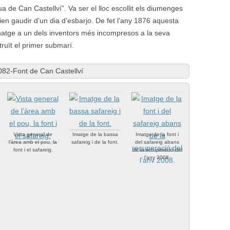
a de Can Castellví”. Va ser el lloc escollit els diumenges
ien gaudir d’un dia d’esbarjo. De fet l’any 1876 aquesta
natge a un dels inventors més incompresos a la seva
ruït el primer submarí.
082-Font de Can Castellví
Vista general de
Imatge de la bassa
Imatge de la font i
l’àrea amb el pou, la
safareig i de la font.
del safareig abans
font i el safareig.
de la recuperació del
l’any 2008.