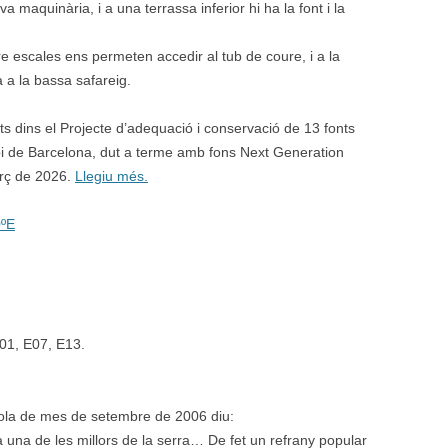
a maquinària, i a una terrassa inferior hi ha la font i la
e escales ens permeten accedir al tub de coure, i a la
a a la bassa safareig.
ts dins el Projecte d’adequació i conservació de 13 fonts
ipi de Barcelona, dut a terme amb fons Next Generation
arç de 2026.
Llegiu més.
0ºE
01, E07, E13.
rola de mes de setembre de 2006 diu:
 una de les millors de la serra… De fet un refrany popular