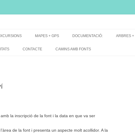
i, font natural, spring
XCURSIONS
MAPES + GPS
DOCUMENTACIÓ:
ARBRES +
DE GRUP
MAPES EXCURSIONS
ARBRES 
ITATS
CONTACTE
CAMINS AMB FONTS
DE RECERCA
MAPES + TRACKS + PERFILS
BARRAQUE
MAPA DE TOTES LES FONTS
í
mb la inscripció de la font i la data en que va ser
’àrea de la font i presenta un aspecte molt acollidor. A la