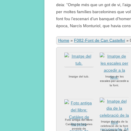
deia: “Omple més que un got de vi, l’aigu
per moltes famílies barcelonines que vol
font fou l’escenari d’un banquet d’home
època, Narcís Monturiol, que havia const
Home
»
F082-Font de Can Castellví
»
Imatge del tub.
Imatge de les
escales per accedir a
la font.
Foto antiga del llibre:
Imatge del dia de la
Catàleg de targetes
celebració de la font
postals de
recuperada. 24 de