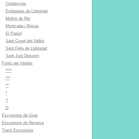
Cerdanyola
Esplugues de Llobregat
Molins de Rei
Montcada i Reixac
El Papiol
Sant Cugat del Vallès
Sant Feliu de Llobregat
Sant Just Desvern
Fonts per Interès
****
***
**
*
?
D
Excursions de Grup
Excursions de Recerca
Track Excursions