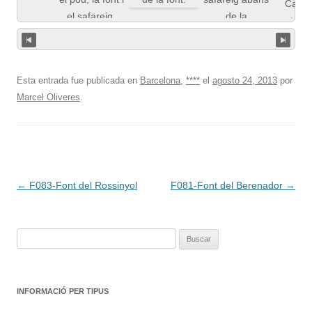
Esta entrada fue publicada en
Barcelona
,
****
el
agosto 24, 2013
por
Marcel Oliveres
.
Navegación
←
F083-Font del Rossinyol
F081-Font del Berenador
→
de
entradas
Buscar:
INFORMACIÓ PER TIPUS