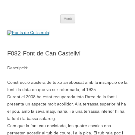
Saltar
al
Fonts de Collserola
contenido
Fes Fonts Fent Fonting, font, aigua, patrimoni, font natural, spring
Menú
F082-Font de Can Castellví
Descripció:
Construcció austera de totxo arrebossat amb la inscripció de la
font i la data en que va ser reformada, el 1925.
Durant el 2008 ha estat recuperada tota l’àrea de la font i
presenta un aspecte molt acollidor. A la terrassa superior hi ha
el pou, amb la seva maquinària, i a una terrassa inferior hi ha
la font i la bassa safareig.
Com que la font cau enclotada, les quatre escales ens
permeten accedir al tub de coure, i a la pica. El tub raja poc i