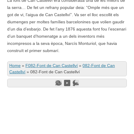
La font de Can Castellví era considerada una de les millors de
la serra… De fet un refrany popular deia: “Omple més que un
got de vi, l’aigua de Can Castellví”. Va ser el lloc escollit els
diumenges per moltes famílies barcelonines que volien gaudir
d’un dia d’esbarjo. De fet l’any 1876 aquesta font fou l’escenari
d’un banquet d’homenatge a un dels inventors més
incompresos a la seva època, Narcís Monturiol, que havia
construït el primer submarí.
Home
»
F082-Font de Can Castellví
»
082-Font de Can
Castellví
»
082-Font de Can Castellví