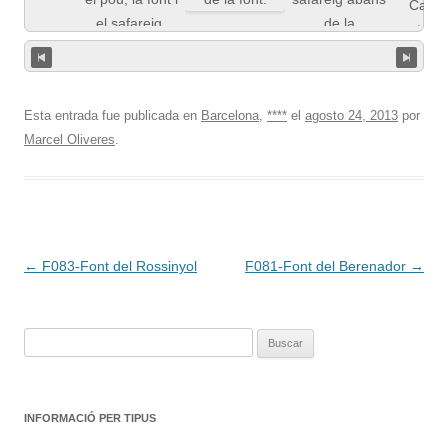
Esta entrada fue publicada en
Barcelona
,
****
el
agosto 24, 2013
por
Marcel Oliveres
.
Navegación
←
F083-Font del Rossinyol
F081-Font del Berenador
→
de
entradas
Buscar:
INFORMACIÓ PER TIPUS