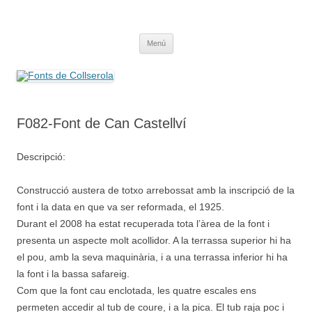
Saltar
al
Fonts de Collserola
contenido
Fes Fonts Fent Fonting, font, aigua, patrimoni, font natural, spring
Menú
F082-Font de Can Castellví
Descripció:
Construcció austera de totxo arrebossat amb la inscripció de la
font i la data en que va ser reformada, el 1925.
Durant el 2008 ha estat recuperada tota l’àrea de la font i
presenta un aspecte molt acollidor. A la terrassa superior hi ha
el pou, amb la seva maquinària, i a una terrassa inferior hi ha
la font i la bassa safareig.
Com que la font cau enclotada, les quatre escales ens
permeten accedir al tub de coure, i a la pica. El tub raja poc i