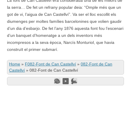
La font de Can Castellví era considerada una de les millors de
la serra… De fet un refrany popular deia: “Omple més que un
got de vi, l’aigua de Can Castellví”. Va ser el lloc escollit els
diumenges per moltes famílies barcelonines que volien gaudir
d’un dia d’esbarjo. De fet l’any 1876 aquesta font fou l’escenari
d’un banquet d’homenatge a un dels inventors més
incompresos a la seva època, Narcís Monturiol, que havia
construït el primer submarí.
Home
»
F082-Font de Can Castellví
»
082-Font de Can
Castellví
»
082-Font de Can Castellví