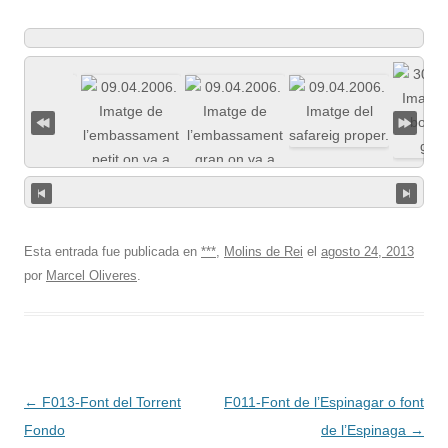
Esta entrada fue publicada en
***
,
Molins de Rei
el
agosto 24, 2013
por
Marcel Oliveres
.
Navegación
←
F013-Font del Torrent
F011-Font de l’Espinagar o font
de
Fondo
de l’Espinaga
→