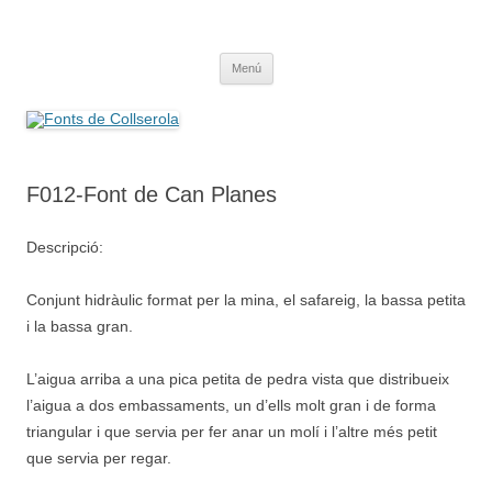
Saltar
al
Fonts de Collserola
contenido
Fes Fonts Fent Fonting, font, aigua, patrimoni, font natural, spring
Menú
F012-Font de Can Planes
Descripció:
Conjunt hidràulic format per la mina, el safareig, la bassa petita
i la bassa gran.
L’aigua arriba a una pica petita de pedra vista que distribueix
l’aigua a dos embassaments, un d’ells molt gran i de forma
triangular i que servia per fer anar un molí i l’altre més petit
que servia per regar.