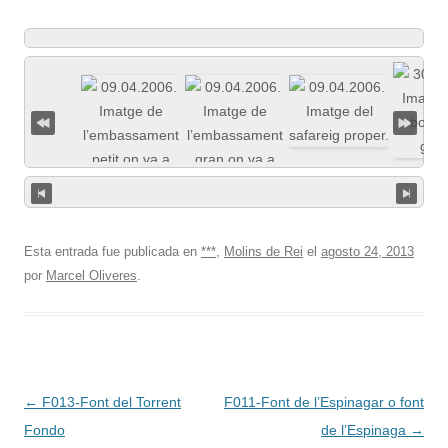
Esta entrada fue publicada en
***
,
Molins de Rei
el
agosto 24, 2013
por
Marcel Oliveres
.
Navegación
←
F013-Font del Torrent
F011-Font de l’Espinagar o font
de
Fondo
de l’Espinaga
→