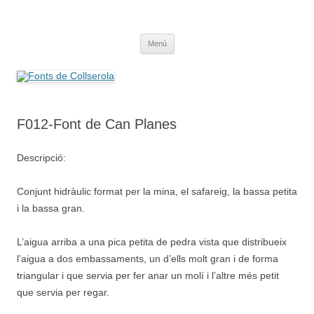
Saltar
al
Fonts de Collserola
contenido
Fes Fonts Fent Fonting, font, aigua, patrimoni, font natural, spring
Menú
F012-Font de Can Planes
Descripció:
Conjunt hidràulic format per la mina, el safareig, la bassa petita
i la bassa gran.
L’aigua arriba a una pica petita de pedra vista que distribueix
l’aigua a dos embassaments, un d’ells molt gran i de forma
triangular i que servia per fer anar un molí i l’altre més petit
que servia per regar.