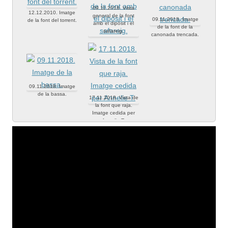
09.11.2018. Vista
12.12.2010. Imatge
general de la font
09.11.2018. Imatge
de la font del torrent.
amb el dipòsit i el
de la font de la
safareig.
canonada trencada.
09.11.2018. Imatge
de la bassa.
17.11.2018. Vista de
la font que raja.
Imatge cedida per
Annelie T.