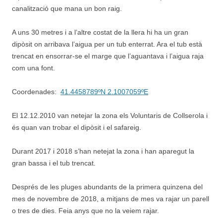
canalització que mana un bon raig.
A uns 30 metres i a l’altre costat de la llera hi ha un gran
dipòsit on arribava l’aigua per un tub enterrat. Ara el tub està
trencat en ensorrar-se el marge que l’aguantava i l’aigua raja
com una font.
Coordenades:
41.4458789ºN 2.1007059ºE
El 12.12.2010 van netejar la zona els Voluntaris de Collserola i
és quan van trobar el dipòsit i el safareig.
Durant 2017 i 2018 s’han netejat la zona i han aparegut la
gran bassa i el tub trencat.
Després de les pluges abundants de la primera quinzena del
mes de novembre de 2018, a mitjans de mes va rajar un parell
o tres de dies. Feia anys que no la veiem rajar.