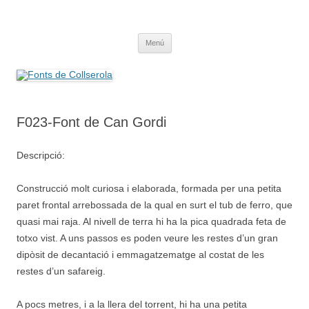
Saltar
al
Fonts de Collserola
contenido
Fes Fonts Fent Fonting, font, aigua, patrimoni, font natural, spring
Menú
F023-Font de Can Gordi
Descripció:
Construcció molt curiosa i elaborada, formada per una petita
paret frontal arrebossada de la qual en surt el tub de ferro, que
quasi mai raja. Al nivell de terra hi ha la pica quadrada feta de
totxo vist. A uns passos es poden veure les restes d’un gran
dipòsit de decantació i emmagatzematge al costat de les
restes d’un safareig.
A pocs metres, i a la llera del torrent, hi ha una petita