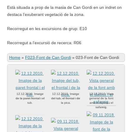
Està situada a prop de la masia de Can Gordi en un indret on
destaca l’exuberant vegetació de la zona.
Recorregut en les excursions de grup: E10
Recorregut a l’excursió de recerca: R06
Home
»
F023-Font de Can Gordi
»
023-Font de Can Gordi
12.12.2010. Imatge
12.12.2010. Imatge
12.12.2010. Vista
de la paret frontal i el
del tub, el frontal i de
general de la font
tub.
la pica.
amb el dipòsit i el
safareig.