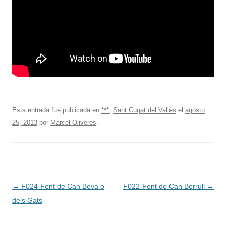
Esta entrada fue publicada en
***
,
Sant Cugat del Vallès
el
agosto
25, 2013
por
Marcel Oliveres
.
Navegación
←
F024-Font de Can Bova o
F022-Font de Can Borrull
→
de
dels Gats
entradas