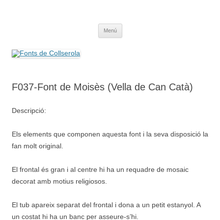
Saltar
al
Fonts de Collserola
contenido
Fes Fonts Fent Fonting, font, aigua, patrimoni, font natural, spring
Menú
F037-Font de Moisès (Vella de Can Catà)
Descripció:
Els elements que componen aquesta font i la seva disposició la
fan molt original.
El frontal és gran i al centre hi ha un requadre de mosaic
decorat amb motius religiosos.
El tub apareix separat del frontal i dona a un petit estanyol. A
un costat hi ha un banc per asseure-s’hi.