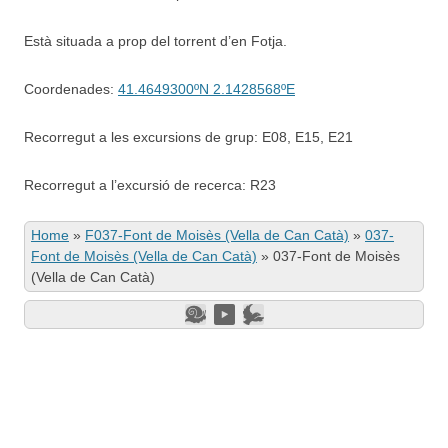
Està situada a prop del torrent d’en Fotja.
Coordenades:
41.4649300ºN 2.1428568ºE
Recorregut a les excursions de grup: E08, E15, E21
Recorregut a l’excursió de recerca: R23
Home
»
F037-Font de Moisès (Vella de Can Catà)
»
037-
Font de Moisès (Vella de Can Catà)
»
037-Font de Moisès
(Vella de Can Catà)