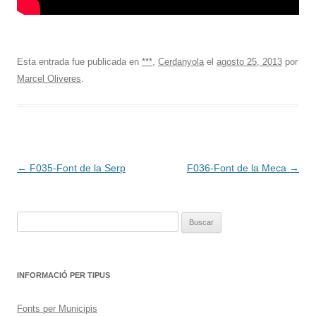
Esta entrada fue publicada en
***
,
Cerdanyola
el
agosto 25, 2013
por
Marcel Oliveres
.
Navegación
←
F035-Font de la Serp
F036-Font de la Meca
→
de
entradas
Buscar:
INFORMACIÓ PER TIPUS
Fonts per Municipis