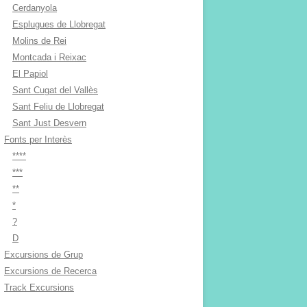
Cerdanyola
Esplugues de Llobregat
Molins de Rei
Montcada i Reixac
El Papiol
Sant Cugat del Vallès
Sant Feliu de Llobregat
Sant Just Desvern
Fonts per Interès
****
***
**
*
?
D
Excursions de Grup
Excursions de Recerca
Track Excursions