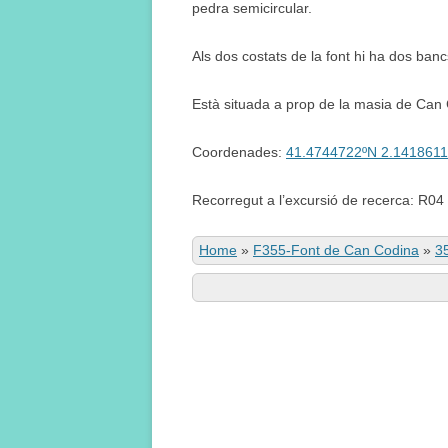
pedra semicircular.
Als dos costats de la font hi ha dos banc
Està situada a prop de la masia de Can
Coordenades:
41.4744722ºN 2.1418611
Recorregut a l’excursió de recerca: R04
Home
»
F355-Font de Can Codina
»
3