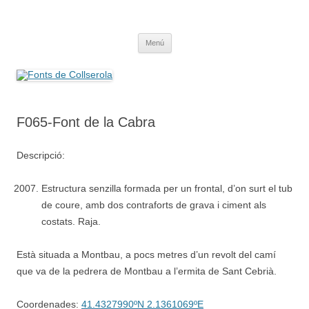
Saltar
al
Fonts de Collserola
contenido
Fes Fonts Fent Fonting, font, aigua, patrimoni, font natural, spring
Menú
F065-Font de la Cabra
Descripció:
Estructura senzilla formada per un frontal, d’on surt el tub
de coure, amb dos contraforts de grava i ciment als
costats. Raja.
Està situada a Montbau, a pocs metres d’un revolt del camí
que va de la pedrera de Montbau a l’ermita de Sant Cebrià.
Coordenades:
41.4327990ºN 2.1361069ºE