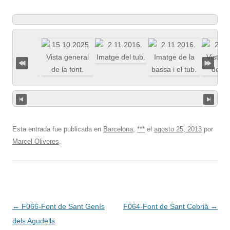
Esta entrada fue publicada en
Barcelona
,
***
el
agosto 25, 2013
por
Marcel Oliveres
.
Navegación
←
F066-Font de Sant Genís
F064-Font de Sant Cebrià
→
de
dels Agudells