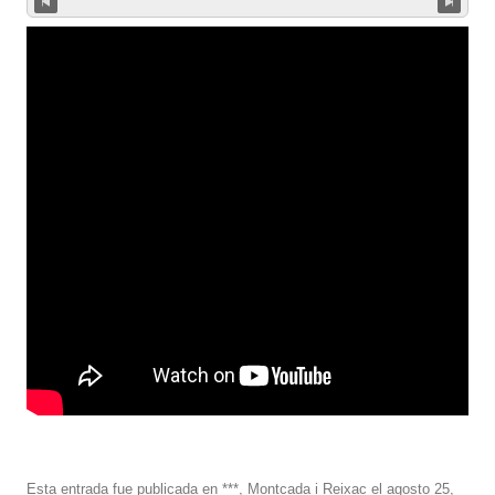
Esta entrada fue publicada en
***
,
Montcada i Reixac
el
agosto 25,