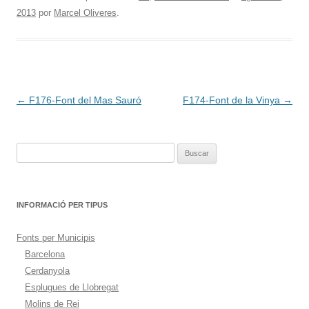
2013
por
Marcel Oliveres
.
Navegación
←
F176-Font del Mas Sauró
F174-Font de la Vinya
→
de
entradas
Buscar:
INFORMACIÓ PER TIPUS
Fonts per Municipis
Barcelona
Cerdanyola
Esplugues de Llobregat
Molins de Rei