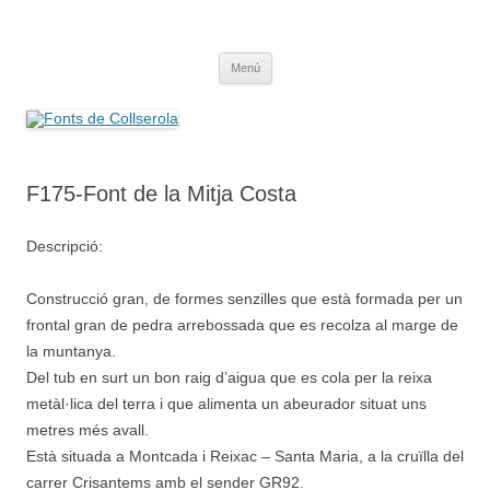
Saltar
al
Fonts de Collserola
contenido
Fes Fonts Fent Fonting, font, aigua, patrimoni, font natural, spring
Menú
F175-Font de la Mitja Costa
Descripció:
Construcció gran, de formes senzilles que està formada per un
frontal gran de pedra arrebossada que es recolza al marge de
la muntanya.
Del tub en surt un bon raig d’aigua que es cola per la reixa
metàl·lica del terra i que alimenta un abeurador situat uns
metres més avall.
Està situada a Montcada i Reixac – Santa Maria, a la cruïlla del
carrer Crisantems amb el sender GR92.