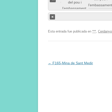
Esta entrada fue publicada en
***
,
Cerdanyo
Navegación
←
F165-Mina de Sant Medir
de
entradas