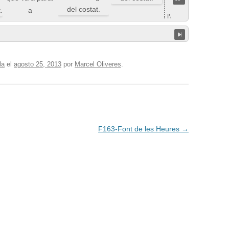
la
el
agosto 25, 2013
por
Marcel Oliveres
.
F163-Font de les Heures
→