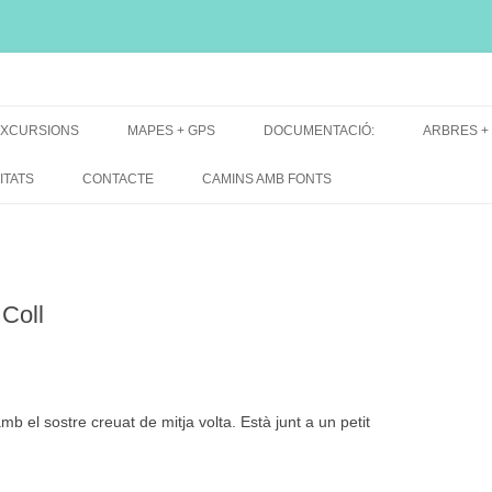
i, font natural, spring
XCURSIONS
MAPES + GPS
DOCUMENTACIÓ:
ARBRES +
DE GRUP
MAPES EXCURSIONS
ARBRES 
ITATS
CONTACTE
CAMINS AMB FONTS
DE RECERCA
MAPES + TRACKS + PERFILS
BARRAQUE
MAPA DE TOTES LES FONTS
Coll
amb el sostre creuat de mitja volta. Està junt a un petit