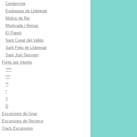
Cerdanyola
Esplugues de Llobregat
Molins de Rei
Montcada i Reixac
El Papiol
Sant Cugat del Vallès
Sant Feliu de Llobregat
Sant Just Desvern
Fonts per Interès
****
***
**
*
?
D
Excursions de Grup
Excursions de Recerca
Track Excursions