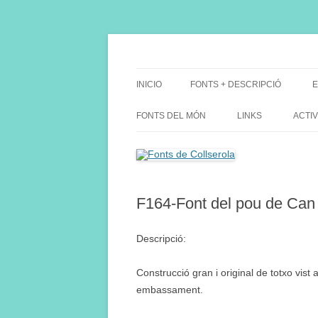
Saltar
al
contenido
Fes Fonts Fent Fonting, font, aigua, patrimon
Fonts de Collserola
INICIO
FONTS + DESCRIPCIÓ
E
FONTS DEL MÓN
LINKS
ACTIV
F164-Font del pou de Can 
Descripció:
Construcció gran i original de totxo vist 
embassament.