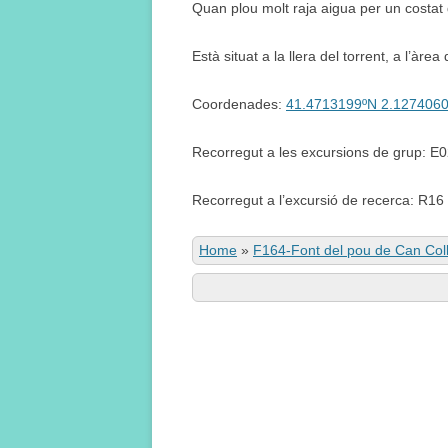
Quan plou molt raja aigua per un costat 
Està situat a la llera del torrent, a l’àrea
Coordenades:
41.4713199ºN 2.127406
Recorregut a les excursions de grup: E
Recorregut a l’excursió de recerca: R16
Home
»
F164-Font del pou de Can Col