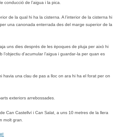
 conducció de l’aigua i la pica.
or de la qual hi ha la cisterna. A l’interior de la cisterna hi
a per una canonada enterrada des del marge superior de la
aja uns dies després de les èpoques de pluja per això hi
mb l’objectiu d’acumular l’aigua i guardar-la per quan es
i havia una clau de pas a lloc on ara hi ha el forat per on
parts exteriors arrebossades.
de Can Castellví i Can Salat, a uns 10 metres de la llera
an molt gran.
9E