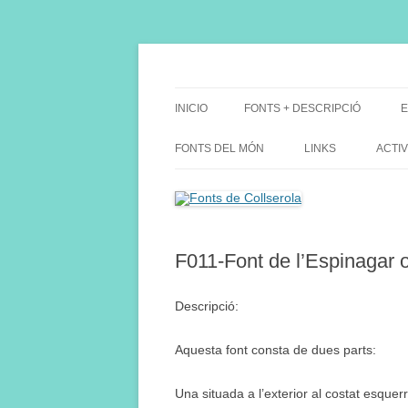
Saltar
al
contenido
Fes Fonts Fent Fonting, font, aigua, patrimon
Fonts de Collserola
INICIO
FONTS + DESCRIPCIÓ
E
FONTS DEL MÓN
LINKS
ACTIV
F011-Font de l’Espinagar o
Descripció:
Aquesta font consta de dues parts:
Una situada a l’exterior al costat esquerr