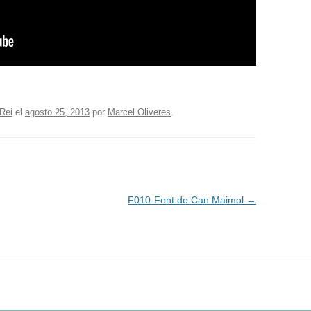
Rei
el
agosto 25, 2013
por
Marcel Oliveres
.
F010-Font de Can Maimol
→