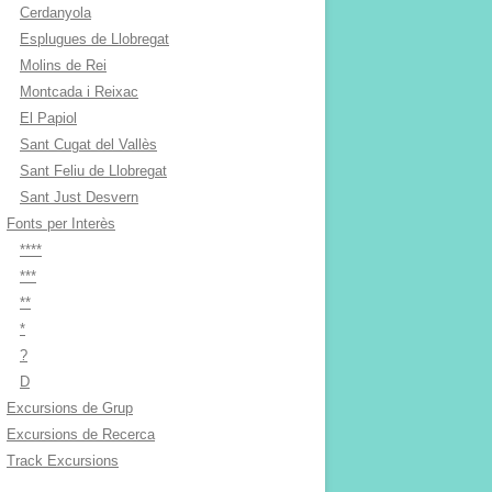
Cerdanyola
Esplugues de Llobregat
Molins de Rei
Montcada i Reixac
El Papiol
Sant Cugat del Vallès
Sant Feliu de Llobregat
Sant Just Desvern
Fonts per Interès
****
***
**
*
?
D
Excursions de Grup
Excursions de Recerca
Track Excursions