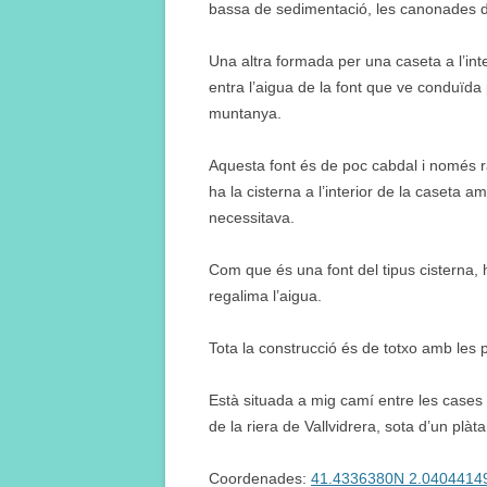
bassa de sedimentació, les canonades de
Una altra formada per una caseta a l’interi
entra l’aigua de la font que ve conduïd
muntanya.
Aquesta font és de poc cabdal i només r
ha la cisterna a l’interior de la caseta a
necessitava.
Com que és una font del tipus cisterna, h
regalima l’aigua.
Tota la construcció és de totxo amb les 
Està situada a mig camí entre les cases 
de la riera de Vallvidrera, sota d’un plàt
Coordenades:
41.4336380N 2.0404414