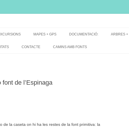
i, font natural, spring
XCURSIONS
MAPES + GPS
DOCUMENTACIÓ:
ARBRES +
DE GRUP
MAPES EXCURSIONS
ARBRES 
ITATS
CONTACTE
CAMINS AMB FONTS
DE RECERCA
MAPES + TRACKS + PERFILS
BARRAQUE
MAPA DE TOTES LES FONTS
 font de l’Espinaga
o de la caseta on hi ha les restes de la font primitiva: la