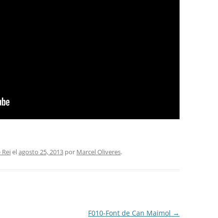
 Rei
el
agosto 25, 2013
por
Marcel Oliveres
.
F010-Font de Can Maimol
→