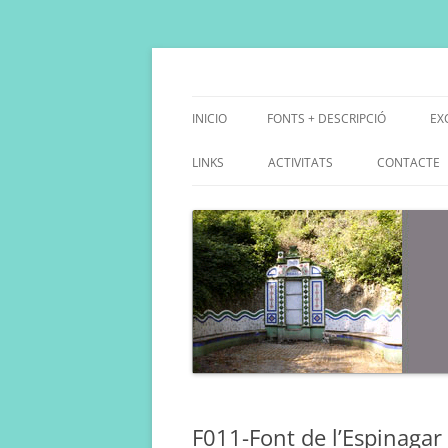
Saltar
al
contenido
Fes Fonts Fent Fonting, font, aigua, patrimo
Fonts de Collserola
INICIO
FONTS + DESCRIPCIÓ
EX
D
LINKS
ACTIVITATS
CONTACTE
D
F011-Font de l’Espinagar 