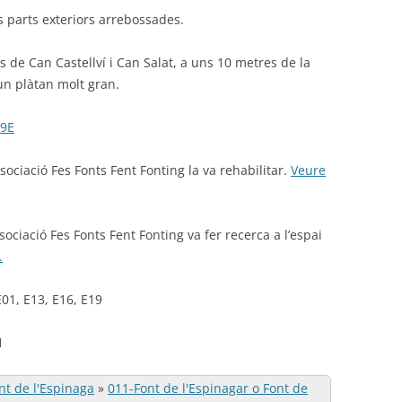
s parts exteriors arrebossades.
s de Can Castellví i Can Salat, a uns 10 metres de la
’un plàtan molt gran.
49E
sociació Fes Fonts Fent Fonting la va rehabilitar.
Veure
ociació Fes Fonts Fent Fonting va fer recerca a l’espai
.
01, E13, E16, E19
1
nt de l'Espinaga
»
011-Font de l'Espinagar o Font de