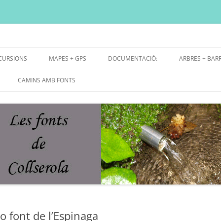
ni, font natural, spring
CURSIONS
MAPES + GPS
DOCUMENTACIÓ:
ARBRES + BAR
E GRUP
MAPES EXCURSIONS
ARBRES SING
CAMINS AMB FONTS
E RECERCA
MAPES + TRACKS + PERFILS
BARRAQUES V
MAPA DE TOTES LES FONTS
o font de l’Espinaga