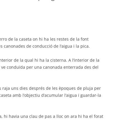
erro de la caseta on hi ha les restes de la font
es canonades de conducció de l’aigua i la pica.
erior de la qual hi ha la cisterna. A l’interior de la
que ve conduïda per una canonada enterrada des del
 raja uns dies després de les èpoques de pluja per
a caseta amb l’objectiu d’acumular l’aigua i guardar-la
 hi havia una clau de pas a lloc on ara hi ha el forat